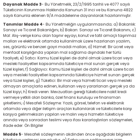
Dayanak Madde 3
- Bu Yönetmelik, 23/2/1995 tarihli ve 4077 sayılı
Tüketicinin Korunması Hakkında Kanunun 31 inci ve bu Kanuna 4822
sayılı Kanunla eklenen 9/A maddelerine dayanılarak hazırlanmıştır.
Tanımlar Madde 4
- Bu Yönetmeliğin uygulanmasında; a) Bakanlık:
Sanayi ve Ticaret Bakanlığını, b) Bakan: Sanayi ve Ticaret Bakanını, c)
Mal: Alış-verişe konu olan taşınır eşyayı, konut ve tatil amaçlı taşınmaz
malları ve elektronik ortamda kullanılmak üzere hazırlanan yazılım,
ses, görüntü ve benzeri gayri maddi malları, d) Hizmet: Bir ücret veya
menfaat karşılığında yapılan mal sağlama dışındaki her türlü
faaliyeti, e) Satıcı: Kamu tüzel kişileri de dahil olmak üzere ticari veya
mesleki faaliyetleri kapsamında tüketiciye mal sunan gerçek veya
tüzel kişileri, f) Sağlayıcı: Kamu tüzel kişileri de dahil olmak üzere ticari
veya mesleki faaliyetleri kapsamında tüketiciye hizmet sunan gerçek
veya tüzel kişileri, g) Tüketici: Bir mal veya hizmeti ticari veya mesleki
olmayan amaçlarla edinen, kullanan veya yararlanan gerçek ya da
tüzel kişiyi, h) Kredi veren: Mevzuatları gereği tüketicilere nakit kredi
vermeye yetkili olan banka, özel finans kuruluşu ve finansman
şirketlerini, ı) Mesafeli Sözleşme: Yazılı, görsel, telefon ve elektronik
ortamda veya diğer iletişim araçları kullanılarak ve tüketicilerle karşı
karşıya gelinmeksizin yapılan ve malın veya hizmetin tüketiciye
anında veya sonradan teslimi veya ifası kararlaştırılan sözleşmeleri,
ifade eder. Ön Bilgiler
Madde 5
- Mesafeli sözleşmenin akdinden önce aşağıdaki bilgilerin
tüketiciye verilmesi zorunludur. a) Satıcı veya sağlayıcının isim,