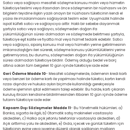
Satıcı veya sağlayıcı mesafeli sözleşme konusu malın veya hizmetin
tüketiciye teslimi veya ifasından önce sözleşmenin bir nüshasını ve ön
bilgilerin teyidine ilişkin yazılı onayın bir nüshasını tüketicinin kendi el
yazısı ile imzalanmasını sağlayarak teslim eder. Uyuşmazlık halinde
ispat külfeti satıcı ve sağlayıcıya aittir. Haklı bir sebebe dayanmak
şartıyla satıcı veya sağlayıcı, sözleşmeden doğan ifa
yükümlülüğünün süresi dolmadan ve sözleşmede belirtmesi şartıyla,
tüketiciye eşit kalite ve fiyatta mal veya hizmet tedarik edebilir. Satıcı
veya sağlayıcı, sipariş konusu mal veya hizmetin yerine getirilmesinin
imkansızlaştığını ileri sürerek, sözleşme konusu yükümlülüklerini yerine
getiremiyorsa, bu durumu, sözleşmeden doğan ifa yükümlülüğünün
süresi dolmadan tüketiciye bildirir. Ödemiş olduğu bedel ve borç
altına sokan tüm belgeleri 10 gün içinde tüketiciye iade eder.
Geri Ödeme Madde 10
- Mesafeli sözleşmelerde, ödemenin kredi kartı
veya benzeri bir ödeme kartı ile yapılması halinde tüketici, kartın kendi
rızası dışında ve hukuka aykırı biçimde kullanıldığı gerekçesiyle
ödeme işleminin iptal edilmesini talep edebilir. Bu halde, kartı çıkaran
kuruluş itirazın kendisine bildirilmesinden itibaren 10 gün içinde ödeme
tutarını tüketiciye iade eder.
Kapsam Dışı Sözleşmeler Madde 11
- Bu Yönetmelik hükümleri; a)
Banka, sigorta ile ilgili, b) Otomatik satış makineleri vasıtasıyla
akdedilen, c) Halka açık jetonlu telefonlar vasıtasıyla akdedilen, d)
Açık arttırma yolu ile akdedilen, e) Gıda, içecek ve günlük tüketim için
tüketicinin evine veya işyerine düzenli olarak sağlanan malların