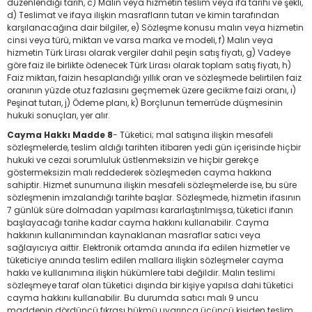
düzenlendiği tarih, c) Malın veya hizmetin teslim veya ifa tarihi ve şekli,
d) Teslimat ve ifaya ilişkin masrafların tutarı ve kimin tarafından
karşılanacağına dair bilgiler, e) Sözleşme konusu malın veya hizmetin
cinsi veya türü, miktarı ve varsa marka ve modeli, f) Malın veya
hizmetin Türk Lirası olarak vergiler dahil peşin satış fiyatı, g) Vadeye
göre faiz ile birlikte ödenecek Türk Lirası olarak toplam satış fiyatı, h)
Faiz miktarı, faizin hesaplandığı yıllık oran ve sözleşmede belirtilen faiz
oranının yüzde otuz fazlasını geçmemek üzere gecikme faizi oranı, ı)
Peşinat tutarı, j) Ödeme planı, k) Borçlunun temerrüde düşmesinin
hukuki sonuçları, yer alır.
Cayma Hakkı Madde 8
- Tüketici; mal satışına ilişkin mesafeli
sözleşmelerde, teslim aldığı tarihten itibaren yedi gün içerisinde hiçbir
hukuki ve cezai sorumluluk üstlenmeksizin ve hiçbir gerekçe
göstermeksizin malı reddederek sözleşmeden cayma hakkına
sahiptir. Hizmet sunumuna ilişkin mesafeli sözleşmelerde ise, bu süre
sözleşmenin imzalandığı tarihte başlar. Sözleşmede, hizmetin ifasının
7 günlük süre dolmadan yapılması kararlaştırılmışsa, tüketici ifanın
başlayacağı tarihe kadar cayma hakkını kullanabilir. Cayma
hakkının kullanımından kaynaklanan masraflar satıcı veya
sağlayıcıya aittir. Elektronik ortamda anında ifa edilen hizmetler ve
tüketiciye anında teslim edilen mallara ilişkin sözleşmeler cayma
hakkı ve kullanımına ilişkin hükümlere tabi değildir. Malın teslimi
sözleşmeye taraf olan tüketici dışında bir kişiye yapılsa dahi tüketici
cayma hakkını kullanabilir. Bu durumda satıcı malı 9 uncu
maddenin dördüncü fıkrası hükmü uyarınca üçüncü kişiden teslim