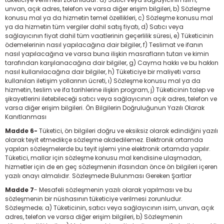
unvan, açık adres, telefon ve varsa diğer erişim bilgileri, b) Sözleşme
konusu mal ya da hizmetin temel özellikleri, c) Sözleşme konusu mal
ya da hizmetin tüm vergiler dahil satış fiyatı, d) Satıcı veya
sağlayıcının fiyat dahil tüm vaatlerinin geçerlilik süresi, e) Tüketicinin
ödemelerinin nasıl yapılacağına dair bilgiler, f) Teslimat ve ifanın
nasıl yapılacağına ve varsa buna ilişkin masrafların tutarı ve kimin
tarafından karşılanacağına dair bilgiler, g) Cayma hakkı ve bu hakkın
nasıl kullanılacağına dair bilgiler, h) Tüketiciye bir maliyeti varsa
kullanılan iletişim yollarının ücreti, ı) Sözleşme konusu mal ya da
hizmetin, teslim ve ifa tarihlerine ilişkin program, j) Tüketicinin talep ve
şikayetlerini iletebileceği satıcı veya sağlayıcının açık adres, telefon ve
varsa diğer erişim bilgileri. Ön Bilgilerin Doğruluğunun Yazılı Olarak
Kanıtlanması
Madde 6-
Tüketici, ön bilgileri doğru ve eksiksiz olarak edindiğini yazılı
olarak teyit etmedikçe sözleşme akdedilemez. Elektronik ortamda
yapılan sözleşmelerde bu teyit işlemi yine elektronik ortamda yapılır.
Tüketici, mallar için sözleşme konusu mal kendisine ulaşmadan,
hizmetler için de en geç sözleşmenin ifasından önce ön bilgileri içeren
yazılı onayı almalıdır. Sözleşmede Bulunması Gereken Şartlar
Madde 7
- Mesafeli sözleşmenin yazılı olarak yapılması ve bu
sözleşmenin bir nüshasının tüketiciye verilmesi zorunludur.
Sözleşmede; a) Tüketicinin, satıcı veya sağlayıcının isim, unvan, açık
adres, telefon ve varsa diğer erişim bilgileri, b) Sözleşmenin