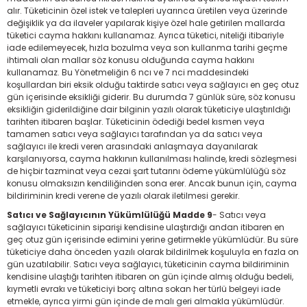
alır. Tüketicinin özel istek ve talepleri uyarınca üretilen veya üzerinde
değişiklik ya da ilaveler yapılarak kişiye özel hale getirilen mallarda
tüketici cayma hakkını kullanamaz. Ayrıca tüketici, niteliği itibariyle
iade edilemeyecek, hızla bozulma veya son kullanma tarihi geçme
ihtimali olan mallar söz konusu olduğunda cayma hakkını
kullanamaz. Bu Yönetmeliğin 6 ncı ve 7 nci maddesindeki
koşullardan biri eksik olduğu taktirde satıcı veya sağlayıcı en geç otuz
gün içerisinde eksikliği giderir. Bu durumda 7 günlük süre, söz konusu
eksikliğin giderildiğine dair bilginin yazılı olarak tüketiciye ulaştırıldığı
tarihten itibaren başlar. Tüketicinin ödediği bedel kısmen veya
tamamen satıcı veya sağlayıcı tarafından ya da satıcı veya
sağlayıcı ile kredi veren arasındaki anlaşmaya dayanılarak
karşılanıyorsa, cayma hakkının kullanılması halinde, kredi sözleşmesi
de hiçbir tazminat veya cezai şart tutarını ödeme yükümlülüğü söz
konusu olmaksızın kendiliğinden sona erer. Ancak bunun için, cayma
bildiriminin kredi verene de yazılı olarak iletilmesi gerekir.
Satıcı ve Sağlayıcının Yükümlülüğü Madde 9
- Satıcı veya
sağlayıcı tüketicinin siparişi kendisine ulaştırdığı andan itibaren en
geç otuz gün içerisinde edimini yerine getirmekle yükümlüdür. Bu süre
tüketiciye daha önceden yazılı olarak bildirilmek koşuluyla en fazla on
gün uzatılabilir. Satıcı veya sağlayıcı, tüketicinin cayma bildiriminin
kendisine ulaştığı tarihten itibaren on gün içinde almış olduğu bedeli,
kıymetli evrakı ve tüketiciyi borç altına sokan her türlü belgeyi iade
etmekle, ayrıca yirmi gün içinde de malı geri almakla yükümlüdür.