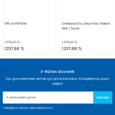
GPS ve PSP Kılıfı
Overboard Su Geçirmez Telefon
Kılıfı / Siyah
1.375,20 TL
1.375,20 TL
1.237,68 TL
1.237,68 TL
E-Bülten Abonelik
Son güncellemeleri almak için şimdi kaydolun. Endişelenme, spam
değiliz!
Gönder
*istediğiniz zaman iptal edebilirsiniz.