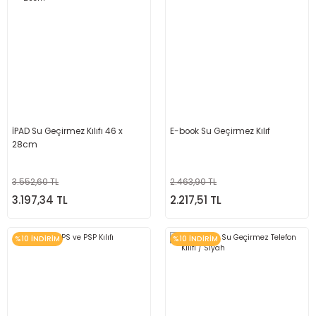
İPAD Su Geçirmez Kılıfı 46 x
E-book Su Geçirmez Kılıf
28cm
3.552,60 TL
2.463,90 TL
3.197,34 TL
2.217,51 TL
%10 İNDİRİM
%10 İNDİRİM