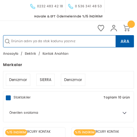
0232 483 42 18
0 536 341 48 53
Havale & EFT Ödemelerinde %15 İNDİRİM!
ARA
Anasayfa
Elektrik
Kontak Anahtarı
Markalar
Denizmar
SIERRA
Denizmar
Stoktakiler
Toplam 10 ürün
%15 İNDİRİM
%15 İNDİRİM