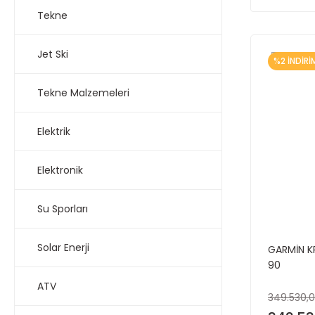
Tekne
Jet Ski
%2 İNDİRİ
Tekne Malzemeleri
Elektrik
Elektronik
Su Sporları
Solar Enerji
GARMİN K
90
ATV
349.530,0