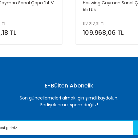
Cayman Sanal Çapa 24 V
Haswing Cayman Sanal Ç
55 Lbs
 TL
112.212,31 TL
,18 TL
109.968,06 TL
E-Bülten Abonelik
Son güncellemeleri almak için şimdi kaydolun.
Endişelenme, spam değiliz!