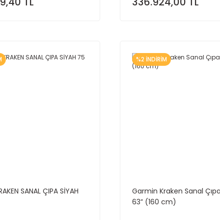
9,40 TL
336.924,00 TL
M
%2 İNDİRİM
RAKEN SANAL ÇIPA SİYAH
Garmin Kraken Sanal Çıpa
63” (160 cm)