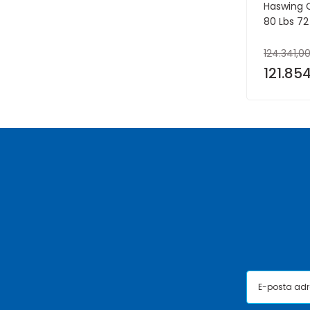
Haswing 
80 Lbs 72
124.341,00
121.854