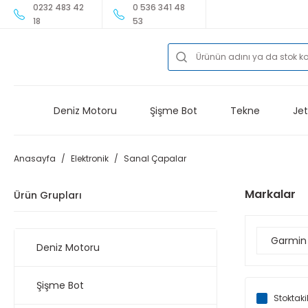
0232 483 42
0 536 341 48
18
53
Deniz Motoru
Şişme Bot
Tekne
Jet
Anasayfa
Elektronik
Sanal Çapalar
Markalar
Ürün Grupları
Garmin
Deniz Motoru
Şişme Bot
Stoktaki