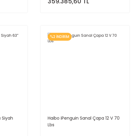
359.385,60 TL
%2 İNDİRİM
 Siyah
Haibo iPenguin Sanal Çapa 12 V 70
Lbs