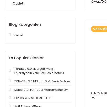
342.53
Outlet
Blog Kategorileri
%2 İNDİRİ
Genel
En Populer Olanlar
Tohatsu 9.9 Kısa Şaft Marşlı
Enjeksiyonlu Yeni Seri Deniz Motoru
TOHATSU 3.5 HP Uzun Şaft Deniz Motoru
Maceratör Pompası Matromarine 12V
GARMİN K
75
DİREKSİYON SİSTEMİ 18 FEET
Şaft Tutyası 65mm