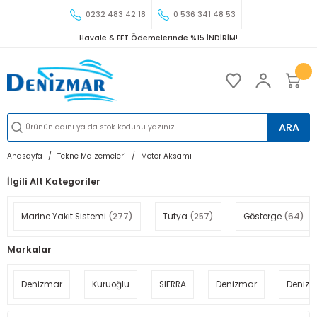
0232 483 42 18
0 536 341 48 53
Havale & EFT Ödemelerinde %15 İNDİRİM!
ARA
Anasayfa
Tekne Malzemeleri
Motor Aksamı
İlgili Alt Kategoriler
Marine Yakıt Sistemi
(277)
Tutya
(257)
Gösterge
(64)
Markalar
Denizmar
Kuruoğlu
SIERRA
Denizmar
Deniz