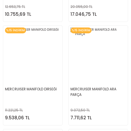
12.653,75 TL
20.055,00 TL
10.755,69 TL
17.046,75 TL
%15 İNDİRİM
%15 İNDİRİM
MERCRUISER MANİFOLD DİRSEĞİ
MERCRUISER MANİFOLD ARA
PARÇA
11.221,25 TL
9.072,50 TL
9.538,06 TL
7.711,62 TL