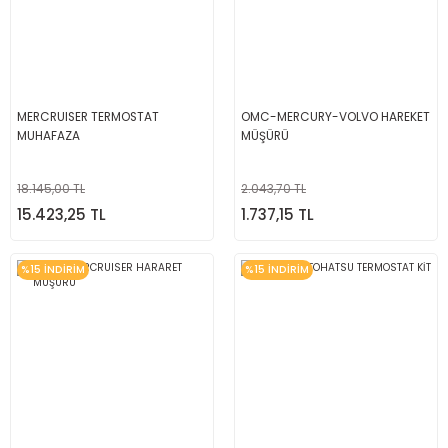
MERCRUISER TERMOSTAT
OMC-MERCURY-VOLVO HAREKET
MUHAFAZA
MÜŞÜRÜ
18.145,00 TL
2.043,70 TL
15.423,25 TL
1.737,15 TL
%15 İNDİRİM
%15 İNDİRİM