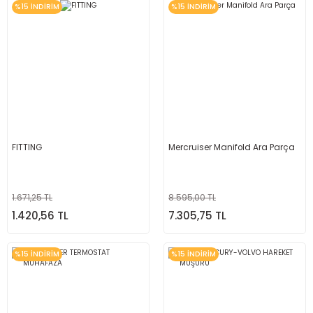
%15 İNDİRİM
%15 İNDİRİM
FITTING
Mercruiser Manifold Ara Parça
1.671,25 TL
8.595,00 TL
1.420,56 TL
7.305,75 TL
%15 İNDİRİM
%15 İNDİRİM