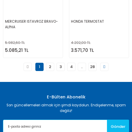
MERCRUISER ISTAVROZ BRAVO-
HONDA TERMOSTAT
ALPHA
5.982,60 TL
4.202,00 TL
5.085,21 TL
3.571,70 TL
1
2
3
4
..
28
E-Bülten Abonelik
Son güncellemeleri almak için şimdi kaydolun. Endişelenme, spam
değiliz!
Gönder