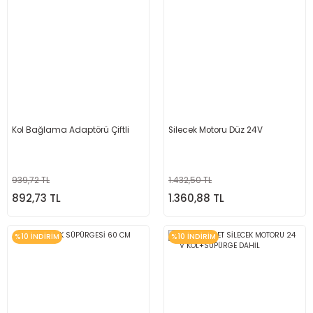
Kol Bağlama Adaptörü Çiftli
Silecek Motoru Düz 24V
939,72 TL
1.432,50 TL
892,73 TL
1.360,88 TL
%10 İNDİRİM
%10 İNDİRİM