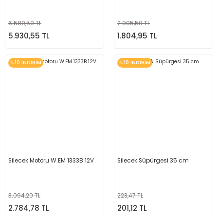
6.589,50 TL
2.005,50 TL
5.930,55 TL
1.804,95 TL
%10 İNDİRİM
%10 İNDİRİM
Silecek Motoru W.EM 1333B 12V
Silecek Süpürgesi 35 cm
3.094,20 TL
223,47 TL
2.784,78 TL
201,12 TL