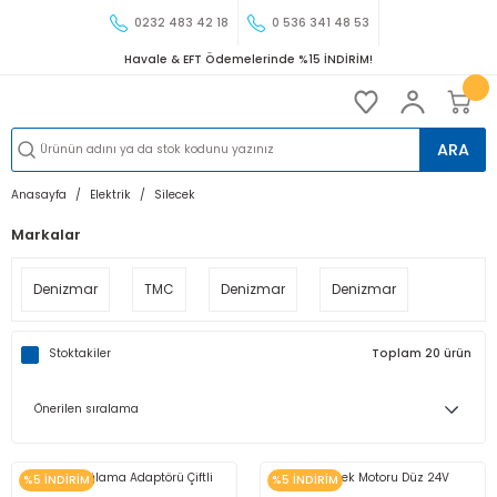
0232 483 42 18
0 536 341 48 53
Havale & EFT Ödemelerinde %15 İNDİRİM!
ARA
Anasayfa
Elektrik
Silecek
Markalar
Denizmar
TMC
Denizmar
Denizmar
Stoktakiler
Toplam 20 ürün
%5 İNDİRİM
%5 İNDİRİM