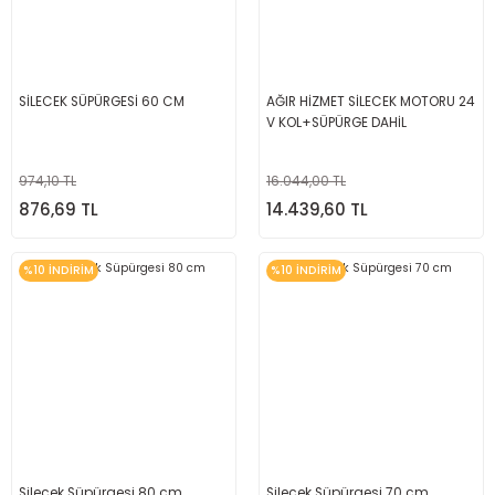
SİLECEK SÜPÜRGESİ 60 CM
AĞIR HİZMET SİLECEK MOTORU 24
V KOL+SÜPÜRGE DAHİL
974,10 TL
16.044,00 TL
876,69 TL
14.439,60 TL
%10 İNDİRİM
%10 İNDİRİM
Silecek Süpürgesi 80 cm
Silecek Süpürgesi 70 cm