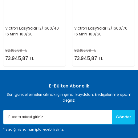
Victron EasySolar 12/1600/40-
Victron EasySolar 12/1600/70-
16 MPPT 100/50
16 MPPT 100/50
82.162,08 TL
82.162,08 TL
73.945,87 TL
73.945,87 TL
E-Bülten Abonelik
Son güncellemeleri almak için şimdi kaydolun. Endişelenme, spam
değiliz!
Gönder
*istediğiniz zaman iptal edebilirsiniz.