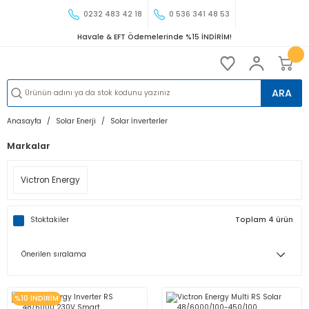
0232 483 42 18
0 536 341 48 53
Havale & EFT Ödemelerinde %15 İNDİRİM!
ARA
Anasayfa
Solar Enerji
Solar İnverterler
Markalar
Victron Energy
Stoktakiler
Toplam 4 ürün
%10 İNDİRİM