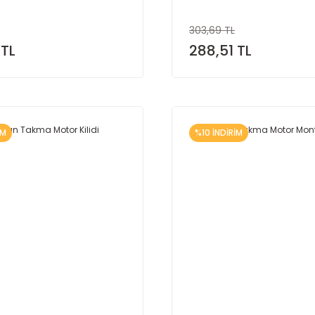
303,69 TL
 TL
288,51 TL
İM
%10 İNDİRİM