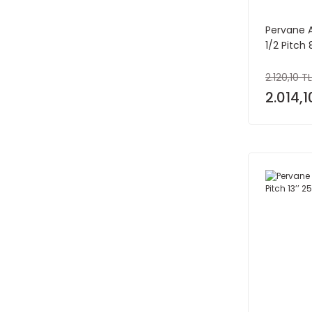
Pervane
1/2 Pitch 
2.120,10 TL
2.014,1