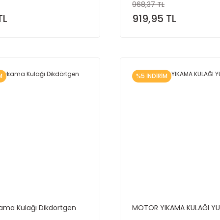
968,37 TL
TL
919,95 TL
M
%5 İNDİRİM
ama Kulağı Dikdörtgen
MOTOR YIKAMA KULAĞI Y