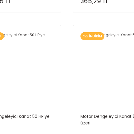
5 TL
365,29 TL
M
%5 İNDİRİM
geleyici Kanat 50 HP’ye
Motor Dengeleyici Kanat 
üzeri