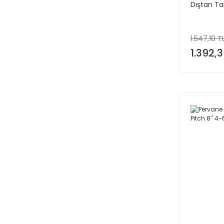
Dıştan Ta
1.547,10 T
1.392,3