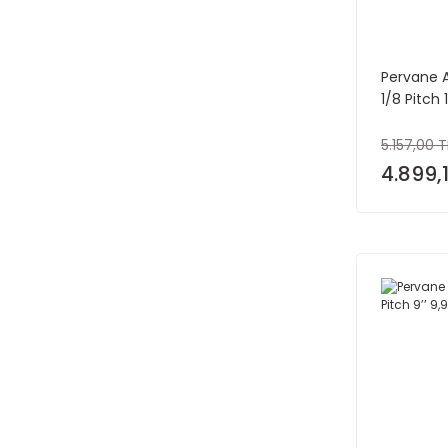
Pervane 
1/8 Pitch 
5.157,00 T
4.899,