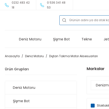
0232 483 42
0 536 341 48
18
53
Deniz Motoru
Şişme Bot
Tekne
Jet
Anasayfa
Deniz Motoru
Dıştan Takma Motor Aksesuarları
Markalar
Ürün Grupları
Denizm
Deniz Motoru
Şişme Bot
Stoktaki