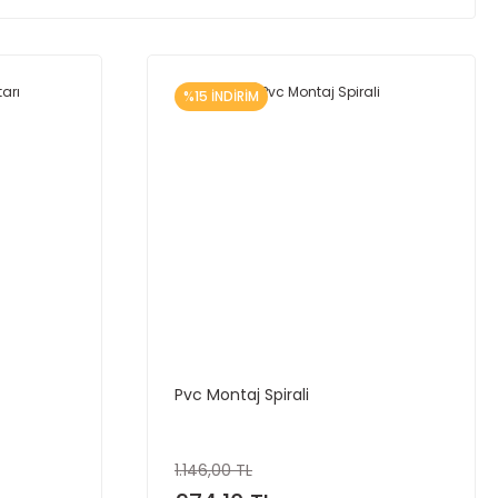
%15 İNDİRİM
Pvc Montaj Spirali
1.146,00 TL