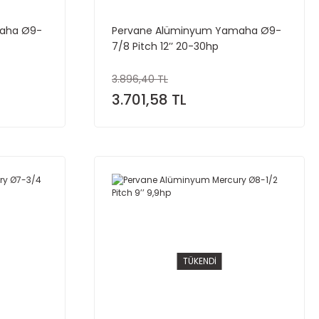
aha Ø9-
Pervane Alüminyum Yamaha Ø9-
7/8 Pitch 12’’ 20-30hp
3.896,40 TL
3.701,58 TL
TÜKENDİ