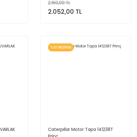
2.160,00 TL
2.052,00 TL
%10 İNDİRİM
UVARLAK
Caterpıllar Motor Tapa 141238T
Prinç