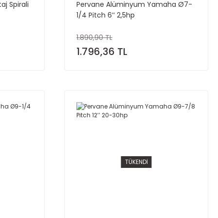
j Spirali
Pervane Alüminyum Yamaha Ø7-
1/4 Pitch 6’’ 2,5hp
1.890,90 TL
1.796,36 TL
TÜKENDİ