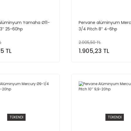
Alüminyum Yamaha Ø11-
Pervane alüminyum Merc
13’’ 25-60hp
3/4 Pitch 8’’ 4-6hp
L
2.005,50 TL
15 TL
1.905,23 TL
TÜKENDİ
TÜKENDİ