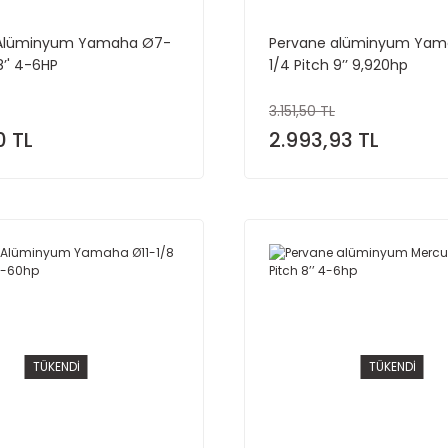
 Alüminyum Yamaha Ø7-
Pervane alüminyum Yam
8’' 4-6HP
1/4 Pitch 9’’ 9,920hp
3.151,50 TL
0 TL
2.993,93 TL
TÜKENDİ
TÜKENDİ