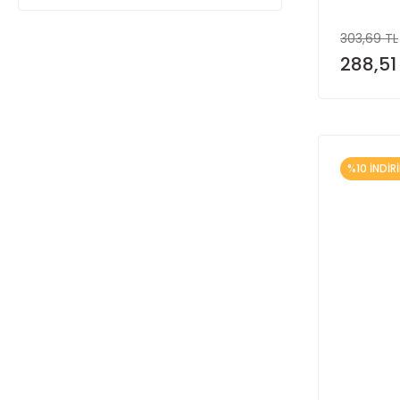
303,69 TL
288,51
%10 İNDİR