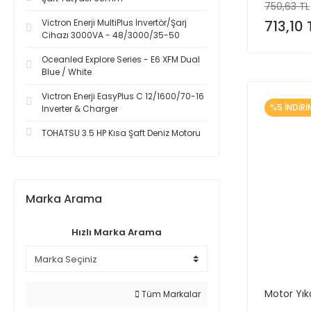
750,63 TL
Victron Enerji MultiPlus İnvertör/Şarj
713,10 
Cihazı 3000VA - 48/3000/35-50
Oceanled Explore Series - E6 XFM Dual
Blue / White
Victron Enerji EasyPlus C 12/1600/70-16
%5 İNDİRİ
Inverter & Charger
TOHATSU 3.5 HP Kısa Şaft Deniz Motoru
Marka Arama
Hızlı Marka Arama
Motor Yık
Tüm Markalar