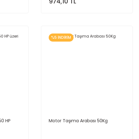
974,10 TL
%5 İNDİRİM
50 HP
Motor Taşıma Arabası 50Kg