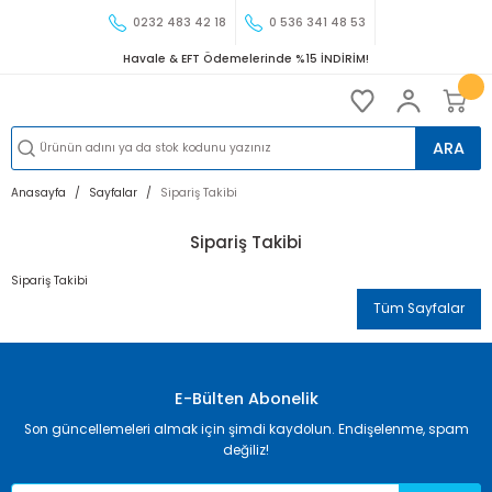
0232 483 42 18
0 536 341 48 53
Havale & EFT Ödemelerinde %15 İNDİRİM!
ARA
Anasayfa
Sayfalar
Sipariş Takibi
Sipariş Takibi
Sipariş Takibi
Tüm Sayfalar
E-Bülten Abonelik
Son güncellemeleri almak için şimdi kaydolun. Endişelenme, spam
değiliz!