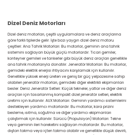
Dizel Deniz Motorları
Dizel deniz motorları, çeşitli uygulamalara ve deniz araçlarına
göre farklı tiplerde gelir. İşte bazı yaygın dizel deniz motoru
çeşitleri: Ana Tahrik Motorları: Bu motorlar, geminin ana tahrik
sistemini sağlayan büyük güçlü motorlardır. Ticari gemiler,
konteyner gemileri ve tankerler gibi büyük deniz araçları genellikle
ana tahrik motorlarıyla donatılır. Jeneratör Motorları: Bu motorlar,
gemideki elektrik enerjisi ihtiyacını karşılamak için kullanılır.
Genellikle yüksek enerji üreten ve geniş bir güç yelpazesine sahip
olabilen jeneratör motorları, gemideki diğer elektrikli ekipmanları
besler. Deniz Jeneratör Setleri: Küçük tekneler, yatlar ve diğer deniz
araçları için tasarlanmış kompakt dizel jeneratör setleri, elektrik
üretimi için kullanılır. AUX Motorları: Geminin yardımcı sistemlerini
destekleyen yardımcı motorlardır. Bu motorlar, kara prizini
besleme, ısıtma, soğutma ve diğer yardımcı ekipmanları
çalıştırmak için kullanılır. Sürücü (Propulsiyon) Motorları: Tekne
veya geminin ileri hareketini sağlayan motorlardır. Bu motorlar,
dıştan takma veya içten takma olabilir ve genellikle düşük devirli,