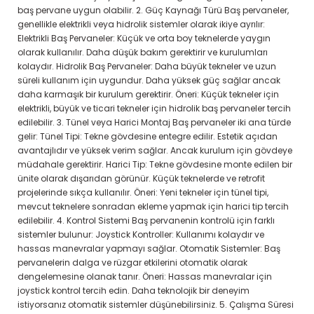
baş pervane uygun olabilir. 2. Güç Kaynağı Türü Baş pervaneler,
genellikle elektrikli veya hidrolik sistemler olarak ikiye ayrılır:
Elektrikli Baş Pervaneler: Küçük ve orta boy teknelerde yaygın
olarak kullanılır. Daha düşük bakım gerektirir ve kurulumları
kolaydır. Hidrolik Baş Pervaneler: Daha büyük tekneler ve uzun
süreli kullanım için uygundur. Daha yüksek güç sağlar ancak
daha karmaşık bir kurulum gerektirir. Öneri: Küçük tekneler için
elektrikli, büyük ve ticari tekneler için hidrolik baş pervaneler tercih
edilebilir. 3. Tünel veya Harici Montaj Baş pervaneler iki ana türde
gelir: Tünel Tipi: Tekne gövdesine entegre edilir. Estetik açıdan
avantajlıdır ve yüksek verim sağlar. Ancak kurulum için gövdeye
müdahale gerektirir. Harici Tip: Tekne gövdesine monte edilen bir
ünite olarak dışarıdan görünür. Küçük teknelerde ve retrofit
projelerinde sıkça kullanılır. Öneri: Yeni tekneler için tünel tipi,
mevcut teknelere sonradan ekleme yapmak için harici tip tercih
edilebilir. 4. Kontrol Sistemi Baş pervanenin kontrolü için farklı
sistemler bulunur: Joystick Kontroller: Kullanımı kolaydır ve
hassas manevralar yapmayı sağlar. Otomatik Sistemler: Baş
pervanelerin dalga ve rüzgar etkilerini otomatik olarak
dengelemesine olanak tanır. Öneri: Hassas manevralar için
joystick kontrol tercih edin. Daha teknolojik bir deneyim
istiyorsanız otomatik sistemler düşünebilirsiniz. 5. Çalışma Süresi