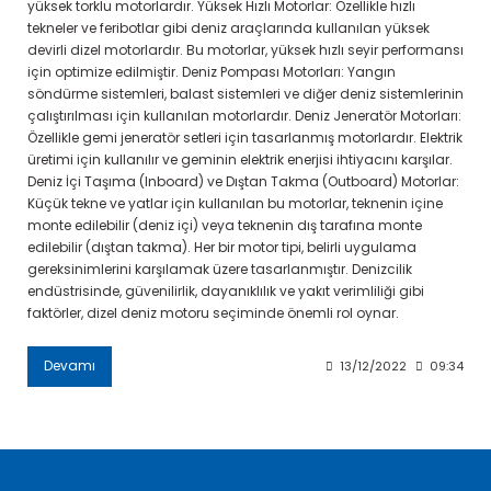
yüksek torklu motorlardır. Yüksek Hızlı Motorlar: Özellikle hızlı
tekneler ve feribotlar gibi deniz araçlarında kullanılan yüksek
devirli dizel motorlardır. Bu motorlar, yüksek hızlı seyir performansı
için optimize edilmiştir. Deniz Pompası Motorları: Yangın
söndürme sistemleri, balast sistemleri ve diğer deniz sistemlerinin
çalıştırılması için kullanılan motorlardır. Deniz Jeneratör Motorları:
Özellikle gemi jeneratör setleri için tasarlanmış motorlardır. Elektrik
üretimi için kullanılır ve geminin elektrik enerjisi ihtiyacını karşılar.
Deniz İçi Taşıma (Inboard) ve Dıştan Takma (Outboard) Motorlar:
Küçük tekne ve yatlar için kullanılan bu motorlar, teknenin içine
monte edilebilir (deniz içi) veya teknenin dış tarafına monte
edilebilir (dıştan takma). Her bir motor tipi, belirli uygulama
gereksinimlerini karşılamak üzere tasarlanmıştır. Denizcilik
endüstrisinde, güvenilirlik, dayanıklılık ve yakıt verimliliği gibi
faktörler, dizel deniz motoru seçiminde önemli rol oynar.
Devamı
13/12/2022
09:34