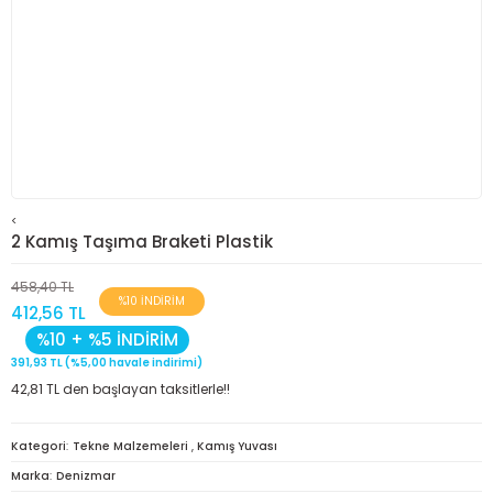
<
2 Kamış Taşıma Braketi Plastik
458,40 TL
%10 İNDİRİM
412,56 TL
%10 + %5 İNDİRİM
391,93 TL (%5,00 havale indirimi)
42,81 TL den başlayan taksitlerle!!
Kategori
Tekne Malzemeleri
,
Kamış Yuvası
Marka
Denizmar