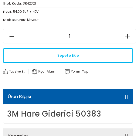
Stok Kodu
SR42321
Fiyat
54,00 EUR + KDV
Stok Durumu
Mevcut
Sepete Ekle
Tavsiye Et
Fiyar Alarmı
Yorum Yap
Ürün Bilgisi
3M Hare Giderici 50383
Yorumlar