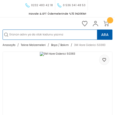
0232 483 42 18
0 536 341 48 53
Havale & EFT Ödemelerinde %15 İNDİRİM!
ARA
Anasayfa
Tekne Malzemeleri
Boya / Bakım
3M Hare Giderici 50383