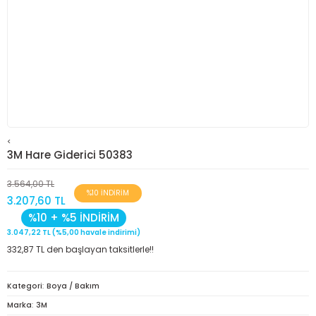
<
3M Hare Giderici 50383
3.564,00 TL
%10 İNDİRİM
3.207,60 TL
%10 + %5 İNDİRİM
3.047,22 TL (%5,00 havale indirimi)
332,87 TL den başlayan taksitlerle!!
Kategori
Boya / Bakım
Marka
3M