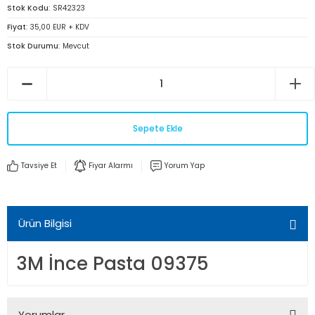
Stok Kodu
SR42323
Fiyat
35,00 EUR + KDV
Stok Durumu
Mevcut
Sepete Ekle
Tavsiye Et
Fiyar Alarmı
Yorum Yap
Ürün Bilgisi
3M İnce Pasta 09375
Yorumlar