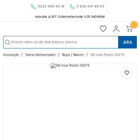
0232 483 42 18
0 536 341 48 53
Havale & EFT Ödemelerinde %15 İNDİRİM!
ARA
Anasayfa
Tekne Malzemeleri
Boya / Bakım
3M İnce Pasta 09375