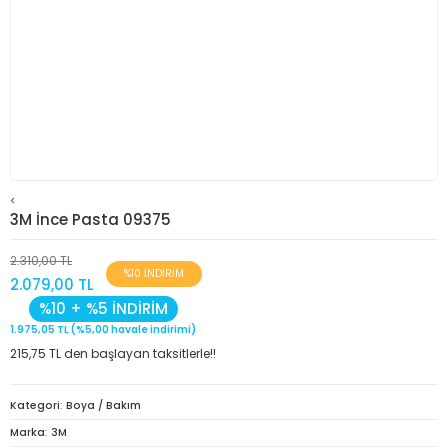
<
3M İnce Pasta 09375
2.310,00 TL
%10 İNDİRİM
2.079,00 TL
%10 + %5 İNDİRİM
1.975,05 TL (%5,00 havale indirimi)
215,75 TL den başlayan taksitlerle!!
Kategori
Boya / Bakım
Marka
3M