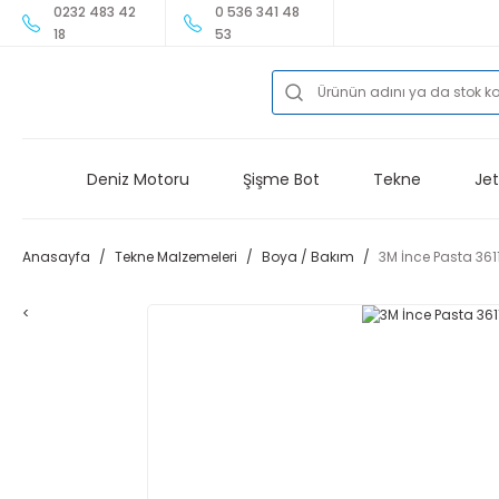
0232 483 42
0 536 341 48
18
53
Deniz Motoru
Şişme Bot
Tekne
Jet
Anasayfa
Tekne Malzemeleri
Boya / Bakım
3M İnce Pasta 361
<