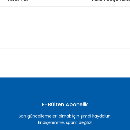
nularda yetersiz gördüğünüz noktaları öneri formunu kullanarak tarafımı
Bu ürüne ilk yorumu siz yapın!
Yorum Yaz
E-Bülten Abonelik
Son güncellemeleri almak için şimdi kaydolun.
Endişelenme, spam değiliz!