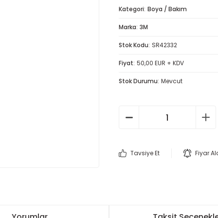
Kategori
Boya / Bakım
Marka
3M
Stok Kodu
SR42332
Fiyat
50,00 EUR + KDV
Stok Durumu
Mevcut
Tavsiye Et
Fiyar A
Yorumlar
Taksit Seçenekle