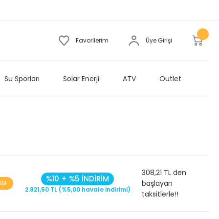
Favorilerim
Üye Girişi
Su Sporları
Solar Enerji
ATV
Outlet
308,21 TL den
%10 + %5 İNDİRİM
başlayan
RİM
2.821,50 TL (%5,00 havale indirimi)
taksitlerle!!