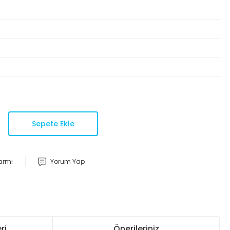
Sepete Ekle
larmı
Yorum Yap
ri
Önerileriniz