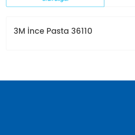
3M İnce Pasta 36110
Bu ürünün fiyat bilgisi, resim, ürün açıklamalarında ve diğer ko
Görüş ve önerileriniz için teşekkür ederiz.
Ürün resmi kalitesiz, bozuk veya görüntülenemiyor.
Ürün açıklamasında eksik bilgiler bulunuyor.
Ürün bilgilerinde hatalar bulunuyor.
Ürün fiyatı diğer sitelerden daha pahalı.
Bu ürüne benzer farklı alternatifler olmalı.