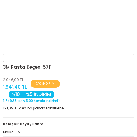
<
3M Pasta Keçesi 5711
2.046,00 TL
%10 İNDİRİM
1.841,40 TL
%10 + %5 İNDİRİM
1.749,33 TL (%5,00 havale indirimi)
191,09 TL den başlayan taksitlerle!!
Kategori
Boya / Bakım
Marka
3M