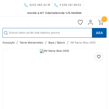
0232 483 42 18
0 536 341 48 53
Havale & EFT Ödemelerinde %15 İNDİRİM!
ARA
Anasayfa
Tekne Malzemeleri
Boya / Bakım
3M Tekne Waxı 36113