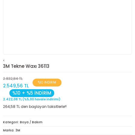
<
3M Tekne Waxı 36113
2.832,84 TL
%10 İNDİRİM
2.549,56 TL
%10 + %5 İNDİRİM
2.422,08 TL (%5,00 havale indirimi)
264,58 TL den başlayan taksitlerle!!
Kategori
Boya / Bakım
Marka
3M