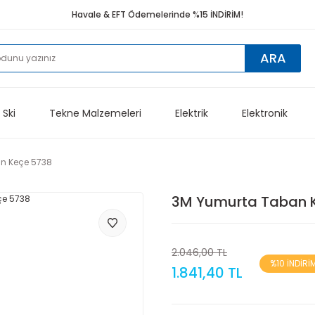
Havale & EFT Ödemelerinde %15 İNDİRİM!
ARA
 Ski
Tekne Malzemeleri
Elektrik
Elektronik
n Keçe 5738
3M Yumurta Taban 
2.046,00 TL
%10 İNDİRİ
1.841,40 TL