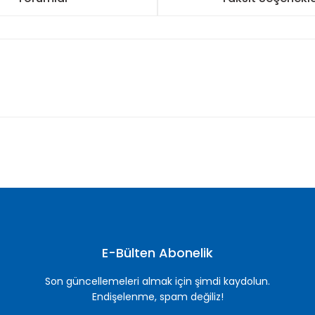
nularda yetersiz gördüğünüz noktaları öneri formunu kullanarak tarafımı
Bu ürüne ilk yorumu siz yapın!
Yorum Yaz
E-Bülten Abonelik
Son güncellemeleri almak için şimdi kaydolun.
Endişelenme, spam değiliz!