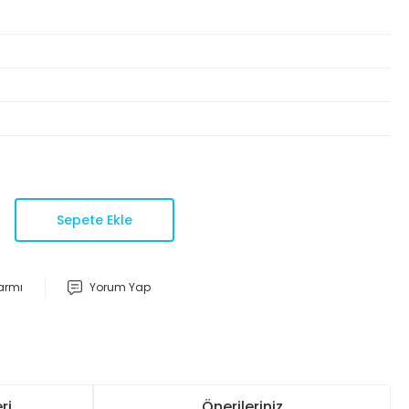
Sepete Ekle
larmı
Yorum Yap
ri
Önerileriniz