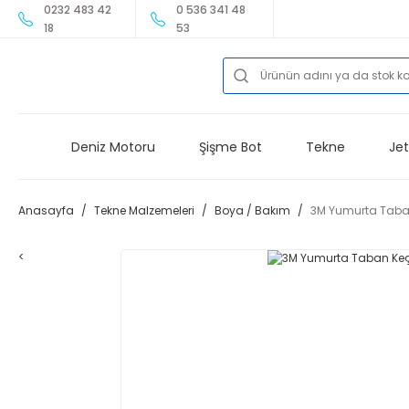
0232 483 42
0 536 341 48
18
53
Deniz Motoru
Şişme Bot
Tekne
Jet
Anasayfa
Tekne Malzemeleri
Boya / Bakım
3M Yumurta Taba
<