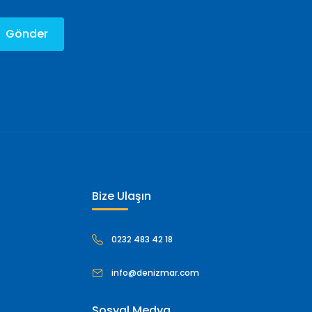
Gönder
Bize Ulaşın
0232 483 42 18
info@denizmar.com
Sosyal Medya