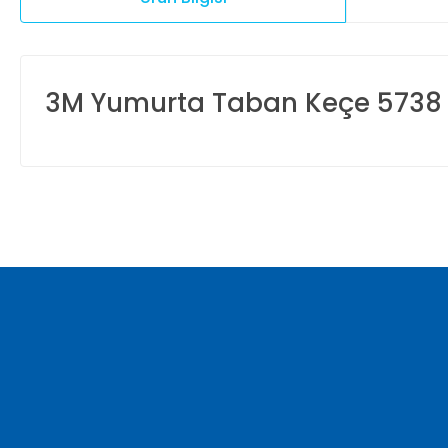
3M Yumurta Taban Keçe 5738
Bu ürünün fiyat bilgisi, resim, ürün açıklamalarında ve diğer ko
Görüş ve önerileriniz için teşekkür ederiz.
Ürün resmi kalitesiz, bozuk veya görüntülenemiyor.
Ürün açıklamasında eksik bilgiler bulunuyor.
Ürün bilgilerinde hatalar bulunuyor.
Ürün fiyatı diğer sitelerden daha pahalı.
Bu ürüne benzer farklı alternatifler olmalı.