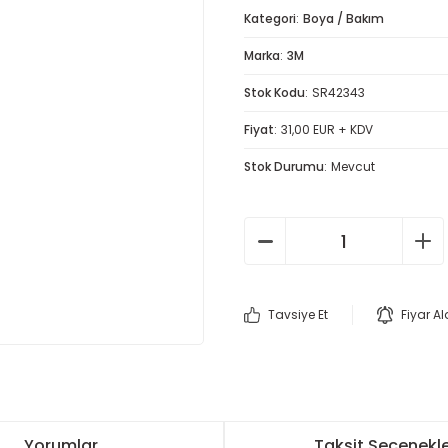
Kategori
Boya / Bakım
Marka
3M
Stok Kodu
SR42343
Fiyat
31,00 EUR + KDV
Stok Durumu
Mevcut
Tavsiye Et
Fiyar A
Yorumlar
Taksit Seçenekle