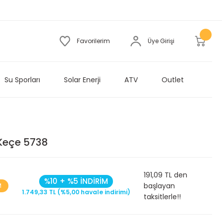
Favorilerim
Üye Girişi
Su Sporları
Solar Enerji
ATV
Outlet
Keçe 5738
191,09 TL den
%10 + %5 İNDİRİM
başlayan
M
1.749,33 TL (%5,00 havale indirimi)
taksitlerle!!