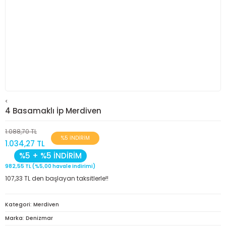
<
4 Basamaklı İp Merdiven
1.088,70 TL
%5 İNDİRİM
1.034,27 TL
%5 + %5 İNDİRİM
982,55 TL (%5,00 havale indirimi)
107,33 TL den başlayan taksitlerle!!
Kategori
Merdiven
Marka
Denizmar