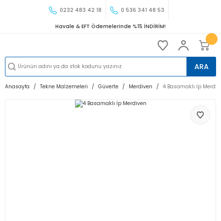
0232 483 42 18
0 536 341 48 53
Havale & EFT Ödemelerinde %15 İNDİRİM!
ARA
Anasayfa
Tekne Malzemeleri
Güverte
Merdiven
4 Basamaklı İp Merdiv