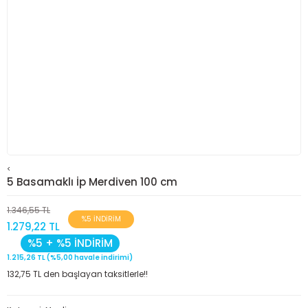
<
5 Basamaklı İp Merdiven 100 cm
1.346,55 TL
%5 İNDİRİM
1.279,22 TL
%5 + %5 İNDİRİM
1.215,26 TL (%5,00 havale indirimi)
132,75 TL den başlayan taksitlerle!!