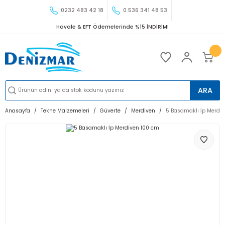
0232 483 42 18
0 536 341 48 53
Havale & EFT Ödemelerinde %15 İNDİRİM!
ARA
Anasayfa
Tekne Malzemeleri
Güverte
Merdiven
5 Basamaklı İp Merdi