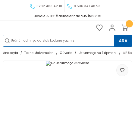
0232 483 42 18
0 536 341 48 53
Havale & EFT Ödemelerinde %15 İNDİRİM!
ARA
Anasayfa
Tekne Malzemeleri
Güverte
Usturmaça ve Ekipmanı
A2 Ust