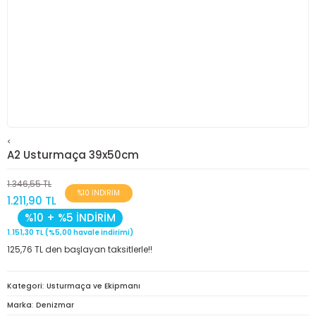
<
A2 Usturmaça 39x50cm
1.346,55 TL
%10 İNDİRİM
1.211,90 TL
%10 + %5 İNDİRİM
1.151,30 TL (%5,00 havale indirimi)
125,76 TL den başlayan taksitlerle!!
Kategori
Usturmaça ve Ekipmanı
Marka
Denizmar