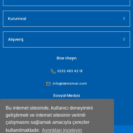
Gönder
Kurumsal
Alışveriş
Bize Ulaşın
0232 483 42 18
info@denizmar.com
Sosyal Medya
Bu internet sitesinde, kullanıcı deneyimini
geliştirmek ve internet sitesinin verimli
çalışmasını sağlamak amacıyla çerezler
kullanılmaktadır.
Ayrıntıları inceleyin