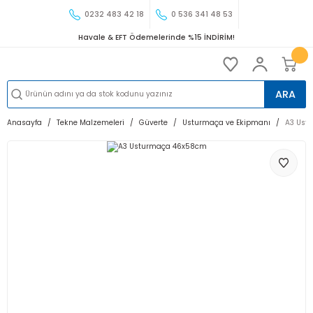
0232 483 42 18
0 536 341 48 53
Havale & EFT Ödemelerinde %15 İNDİRİM!
ARA
Anasayfa
Tekne Malzemeleri
Güverte
Usturmaça ve Ekipmanı
A3 Ust