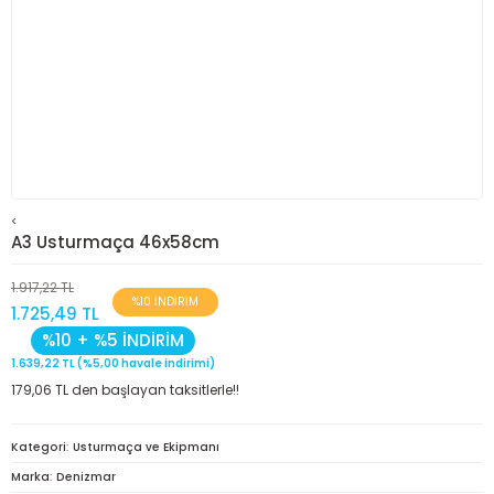
<
A3 Usturmaça 46x58cm
1.917,22 TL
%10 İNDİRİM
1.725,49 TL
%10 + %5 İNDİRİM
1.639,22 TL (%5,00 havale indirimi)
179,06 TL den başlayan taksitlerle!!
Kategori
Usturmaça ve Ekipmanı
Marka
Denizmar