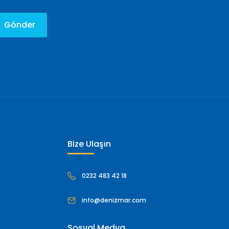
Gönder
Bize Ulaşın
0232 483 42 18
info@denizmar.com
Sosyal Medya