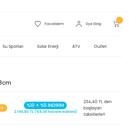
Favorilerim
Üye Girişi
Su Sporları
Solar Enerji
ATV
Outlet
63cm
234,40 TL den
%10 + %5 İNDİRİM
başlayan
İM
2.145,83 TL (%5,00 havale indirimi)
taksitlerle!!