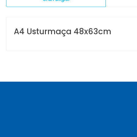
A4 Usturmaça 48x63cm
Bu ürünün fiyat bilgisi, resim, ürün açıklamalarında ve diğer ko
Görüş ve önerileriniz için teşekkür ederiz.
Ürün resmi kalitesiz, bozuk veya görüntülenemiyor.
Ürün açıklamasında eksik bilgiler bulunuyor.
Ürün bilgilerinde hatalar bulunuyor.
Ürün fiyatı diğer sitelerden daha pahalı.
Bu ürüne benzer farklı alternatifler olmalı.