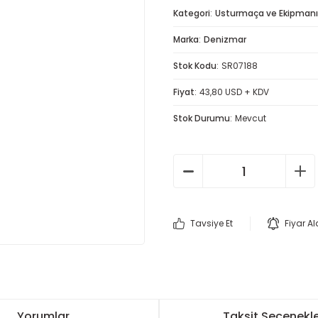
Kategori
Usturmaça ve Ekipmanı
Marka
Denizmar
Stok Kodu
SR07188
Fiyat
43,80 USD + KDV
Stok Durumu
Mevcut
Tavsiye Et
Fiyar A
Yorumlar
Taksit Seçenekle