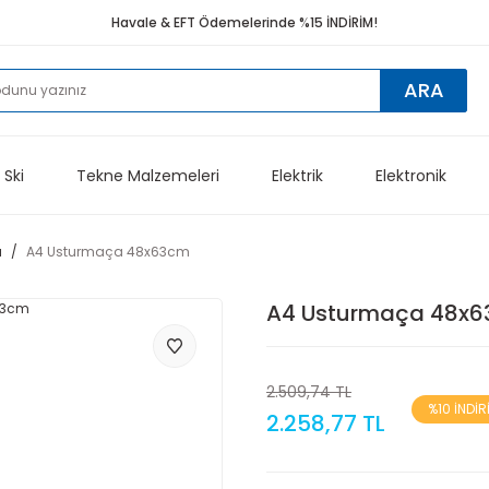
Havale & EFT Ödemelerinde %15 İNDİRİM!
ARA
 Ski
Tekne Malzemeleri
Elektrik
Elektronik
ı
A4 Usturmaça 48x63cm
A4 Usturmaça 48x
2.509,74 TL
%10 İNDİR
2.258,77 TL