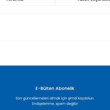
nularda yetersiz gördüğünüz noktaları öneri formunu kullanarak tarafımı
Bu ürüne ilk yorumu siz yapın!
Yorum Yaz
E-Bülten Abonelik
Son güncellemeleri almak için şimdi kaydolun.
Endişelenme, spam değiliz!