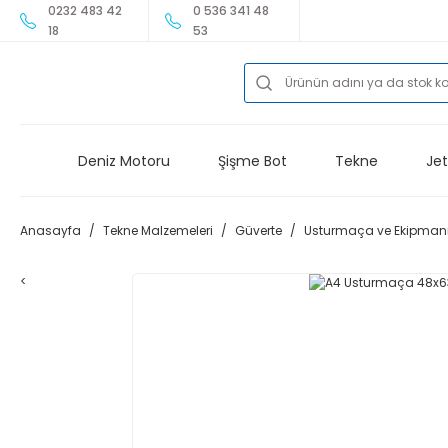
0232 483 42
0 536 341 48
18
53
Deniz Motoru
Şişme Bot
Tekne
Jet
Anasayfa
Tekne Malzemeleri
Güverte
Usturmaça ve Ekipman
<