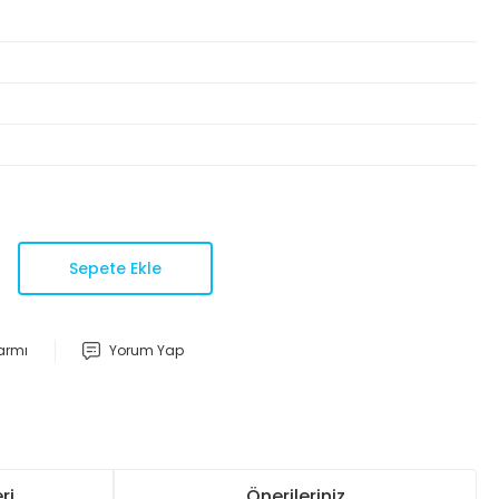
Sepete Ekle
larmı
Yorum Yap
ri
Önerileriniz