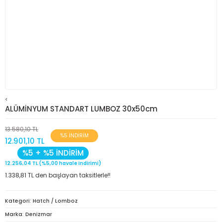
<
ALÜMİNYUM STANDART LUMBOZ 30x50cm
13.580,10 TL
%5 İNDİRİM
12.901,10 TL
%5 + %5 İNDİRİM
12.256,04 TL (%5,00 havale indirimi)
1.338,81 TL den başlayan taksitlerle!!
Kategori
Hatch / Lomboz
Marka
Denizmar