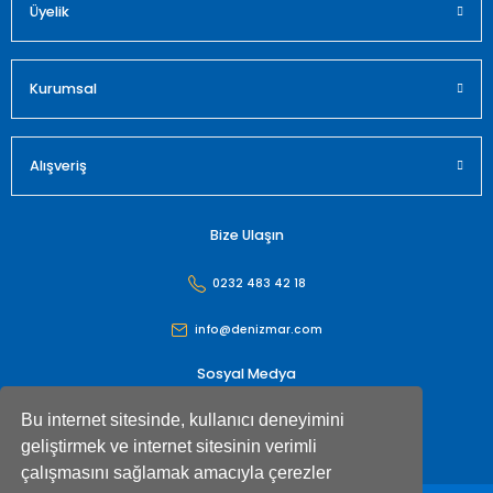
Üyelik
Gönder
Kurumsal
Alışveriş
Bize Ulaşın
0232 483 42 18
info@denizmar.com
Sosyal Medya
Bu internet sitesinde, kullanıcı deneyimini
geliştirmek ve internet sitesinin verimli
çalışmasını sağlamak amacıyla çerezler