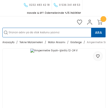
0232 483 42 18
0 536 341 48 53
Havale & EFT Ödemelerinde %15 İNDİRİM!
ARA
Anasayfa
Tekne Malzemeleri
Motor Aksamı
Gösterge
Ampermetre Siya