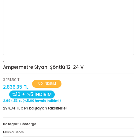
<
Ampermetre Siyah-Şöntlü 12-24 V
3.151,50 TL
%10 İNDİRİM
2.836,35 TL
%10 + %5 İNDİRİM
2.694,53 TL (%5,00 havale indirimi)
294,34 TL den başlayan taksitlerle!!
Kategori
Gösterge
Marka
Mors