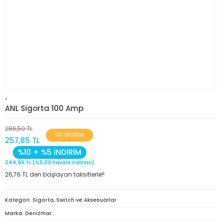
<
ANL Sigorta 100 Amp
286,50 TL
%10 İNDİRİM
257,85 TL
%10 + %5 İNDİRİM
244,96 TL (%5,00 havale indirimi)
26,76 TL den başlayan taksitlerle!!
Kategori
Sigorta, Switch ve Aksesuarlar
Marka
Denizmar