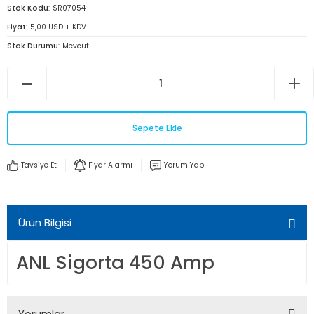
Stok Kodu
SR07054
Fiyat
5,00 USD + KDV
Stok Durumu
Mevcut
Sepete Ekle
Tavsiye Et
Fiyar Alarmı
Yorum Yap
Ürün Bilgisi
ANL Sigorta 450 Amp
Yorumlar