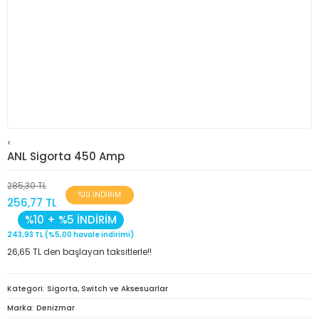
<
ANL Sigorta 450 Amp
285,30 TL
%10 İNDİRİM
256,77 TL
%10 + %5 İNDİRİM
243,93 TL (%5,00 havale indirimi)
26,65 TL den başlayan taksitlerle!!
Kategori
Sigorta, Switch ve Aksesuarlar
Marka
Denizmar