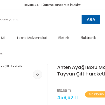
Havale & EFT Ödemelerinde %15 İNDİRİM!
ARA
 Ski
Tekne Malzemeleri
Elektrik
Elektronik
tli
Anten Ayağı Boru Mo
Tayvan Çift Hareketl
510,69 TL
%10 İNDİRİM
459,62 TL