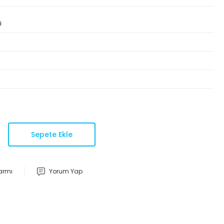
i
Sepete Ekle
larmı
Yorum Yap