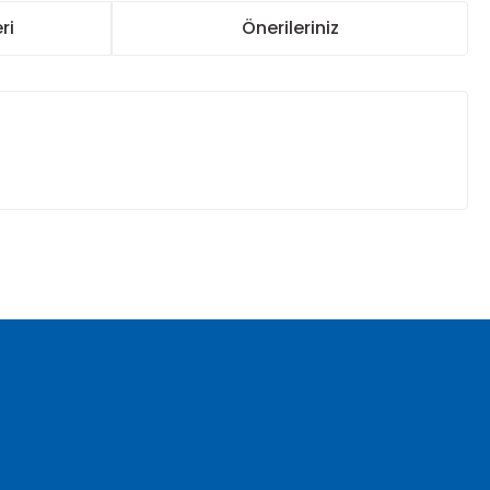
ri
Önerileriniz
za iletebilirsiniz.