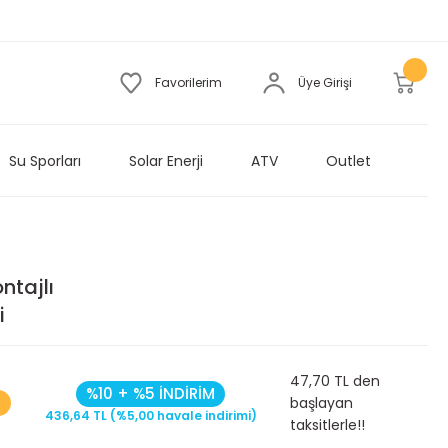
Favorilerim
Üye Girişi
Su Sporları
Solar Enerji
ATV
Outlet
ntajlı
i
47,70 TL den
%10 + %5 İNDİRİM
başlayan
436,64 TL (%5,00 havale indirimi)
taksitlerle!!