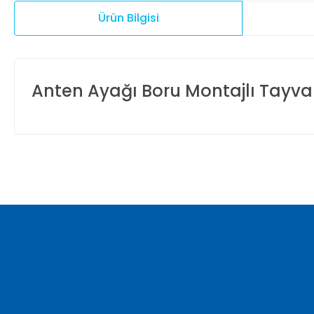
Ürün Bilgisi
Anten Ayağı Boru Montajlı Tayv
Bu ürünün fiyat bilgisi, resim, ürün açıklamalarında ve diğer ko
Görüş ve önerileriniz için teşekkür ederiz.
Ürün resmi kalitesiz, bozuk veya görüntülenemiyor.
Ürün açıklamasında eksik bilgiler bulunuyor.
Ürün bilgilerinde hatalar bulunuyor.
Ürün fiyatı diğer sitelerden daha pahalı.
Bu ürüne benzer farklı alternatifler olmalı.