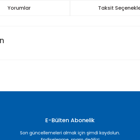
Yorumlar
Taksit Seçenekle
an
nularda yetersiz gördüğünüz noktaları öneri formunu kullanarak tarafımı
Bu ürüne ilk yorumu siz yapın!
Yorum Yaz
E-Bülten Abonelik
Son güncellemeleri almak için şimdi kaydolun.
Endişelenme, spam değiliz!