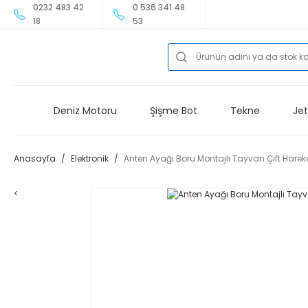
0232 483 42
0 536 341 48
18
53
Deniz Motoru
Şişme Bot
Tekne
Jet
Anasayfa
Elektronik
Anten Ayağı Boru Montajlı Tayvan Çift Hareke
<