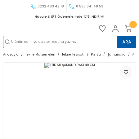
0232 483 42 18
0 536 341 48 53
Havale & EFT Ödemelerinde %15 İNDİRİM!
ARA
Anasayfa
Tekne Malzemeleri
Tekne Tesisatı
Pis Su
Şamandıra
ATI