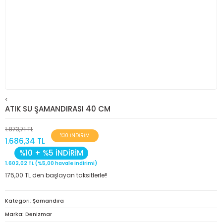
<
ATIK SU ŞAMANDIRASI 40 CM
1.873,71 TL
%10 İNDİRİM
1.686,34 TL
%10 + %5 İNDİRİM
1.602,02 TL (%5,00 havale indirimi)
175,00 TL den başlayan taksitlerle!!
Kategori
Şamandıra
Marka
Denizmar