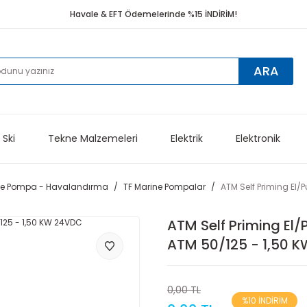
Havale & EFT Ödemelerinde %15 İNDİRİM!
ARA
 Ski
Tekne Malzemeleri
Elektrik
Elektronik
ne Pompa - Havalandırma
TF Marine Pompalar
ATM Self Priming El
ATM Self Priming El
ATM 50/125 - 1,50 
0,00 TL
%10 İNDİRİM