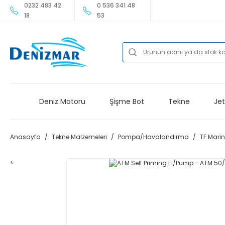
0232 483 42
0 536 341 48
18
53
Deniz Motoru
Şişme Bot
Tekne
Jet
Anasayfa
Tekne Malzemeleri
Pompa/Havalandırma
TF Mari
<