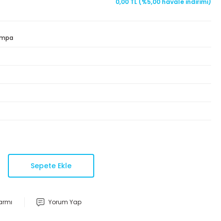
0,00 TL (%5,00 havale indirimi)
ompa
Sepete Ekle
larmı
Yorum Yap