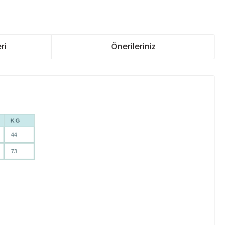
ri
Önerileriniz
KG
44
73