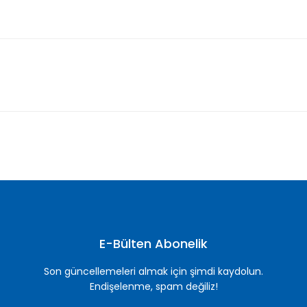
nularda yetersiz gördüğünüz noktaları öneri formunu kullanarak tarafımı
Bu ürüne ilk yorumu siz yapın!
Yorum Yaz
E-Bülten Abonelik
Son güncellemeleri almak için şimdi kaydolun.
Endişelenme, spam değiliz!