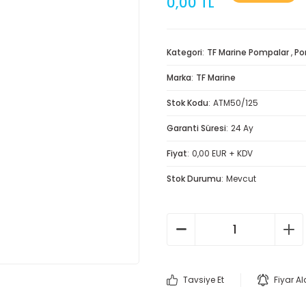
0,00 TL
Kategori
TF Marine Pompalar
,
P
Marka
TF Marine
Stok Kodu
ATM50/125
Garanti Süresi
24 Ay
Fiyat
0,00 EUR + KDV
Stok Durumu
Mevcut
Tavsiye Et
Fiyar A