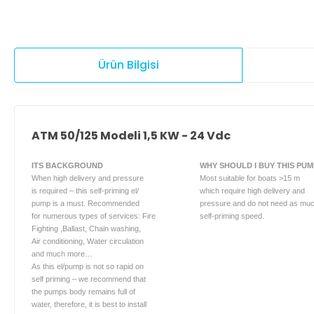
Ürün Bilgisi
ATM 50/125 Modeli 1,5 KW - 24 Vdc
ITS BACKGROUND
WHY SHOULD I BUY THIS PUM
When high delivery and pressure
Most suitable for boats >15 m
is required – this self-priming el/
which require high delivery and
pump is a must. Recommended
pressure and do not need as mu
for numerous types of services: Fire
self-priming speed.
Fighting ,Ballast, Chain washing,
Air conditioning, Water circulation
and much more…
As this el/pump is not so rapid on
self priming – we recommend that
the pumps body remains full of
water, therefore, it is best to install