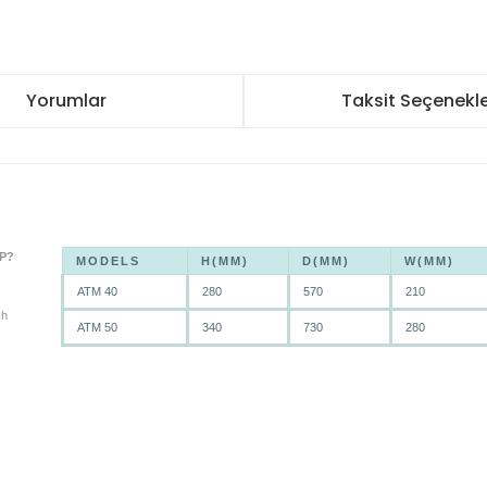
Yorumlar
Taksit Seçenekle
P?
MODELS
H(MM)
D(MM)
W(MM)
ATM 40
280
570
210
ch
ATM 50
340
730
280