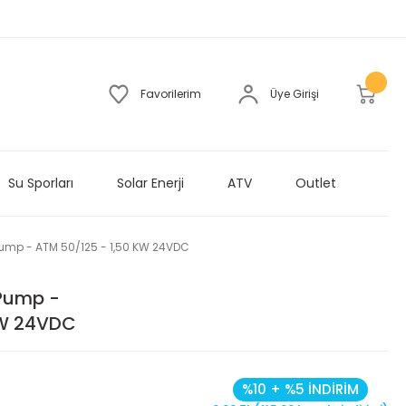
Favorilerim
Üye Girişi
Su Sporları
Solar Enerji
ATV
Outlet
/Pump - ATM 50/125 - 1,50 KW 24VDC
/Pump -
KW 24VDC
%10 + %5 İNDİRİM