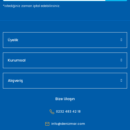
Ürün fiyatı diğer sitelerden daha pahalı.
*istediğiniz zaman iptal edebilirsiniz.
Bu ürüne benzer farklı alternatifler olmalı.
Üyelik
Gönder
Kurumsal
Alışveriş
Bize Ulaşın
0232 483 42 18
info@denizmar.com