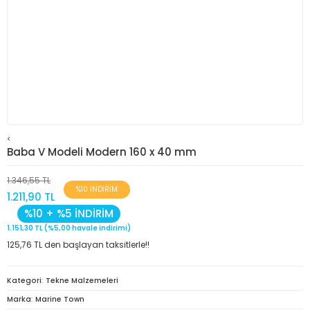
<
Baba V Modeli Modern 160 x 40 mm
1.346,55 TL
%10 İNDİRİM
1.211,90 TL
%10 + %5 İNDİRİM
1.151,30 TL (%5,00 havale indirimi)
125,76 TL den başlayan taksitlerle!!
Kategori
Tekne Malzemeleri
Marka
Marine Town