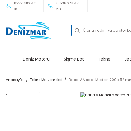
0232 483 42
0 536 341 48
18
53
Deniz Motoru
Şişme Bot
Tekne
Jet
Anasayfa
Tekne Malzemeleri
Baba V Modeli Modern 200 x 52 m
<