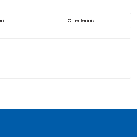
ri
Önerileriniz
za iletebilirsiniz.