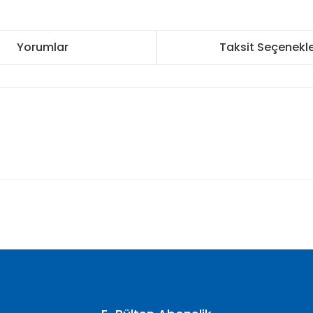
Yorumlar
Taksit Seçenekle
nularda yetersiz gördüğünüz noktaları öneri formunu kullanarak tarafımı
Bu ürüne ilk yorumu siz yapın!
Yorum Yaz