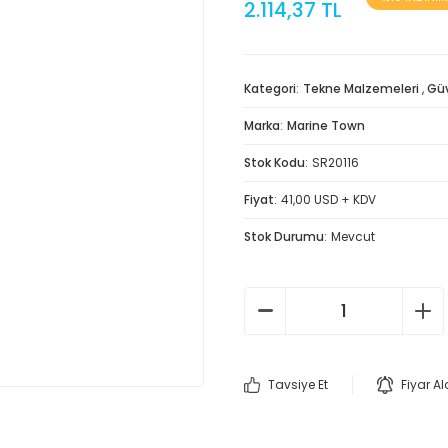
2.114,37 TL
Kategori
Tekne Malzemeleri
,
Gü
Marka
Marine Town
Stok Kodu
SR20116
Fiyat
41,00 USD + KDV
Stok Durumu
Mevcut
Tavsiye Et
Fiyar A