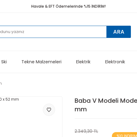
Havale & EFT Ödemelerinde %15 İNDİRİM!
ARA
 Ski
Tekne Malzemeleri
Elektrik
Elektronik
m
Baba V Modeli Mode
mm
2.349,30 TL
%10 İNDİRİM