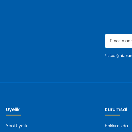
Ürün fiyatı diğer sitelerden daha pahalı.
Bu ürüne benzer farklı alternatifler olmalı.
*istediğiniz zam
Üyelik
Kurumsal
Yeni Üyelik
Hakkımızda