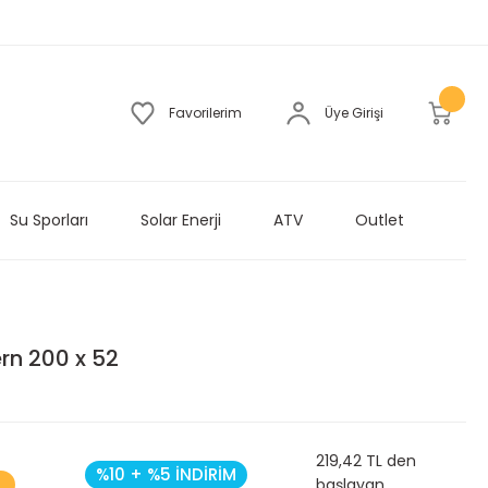
Favorilerim
Üye Girişi
Su Sporları
Solar Enerji
ATV
Outlet
rn 200 x 52
219,42 TL den
%10 + %5 İNDİRİM
başlayan