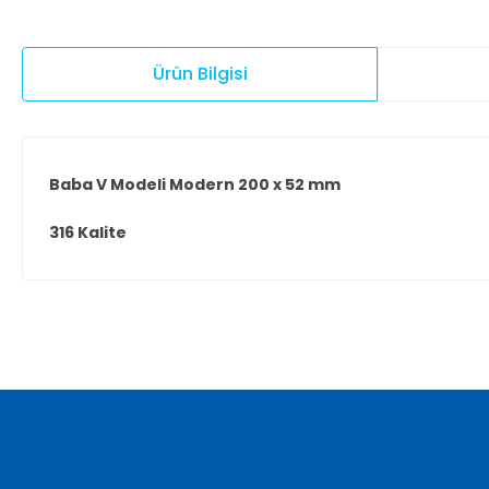
Ürün Bilgisi
Baba V Modeli Modern 200 x 52 mm
316 Kalite
Bu ürünün fiyat bilgisi, resim, ürün açıklamalarında ve diğer ko
Görüş ve önerileriniz için teşekkür ederiz.
Ürün resmi kalitesiz, bozuk veya görüntülenemiyor.
Ürün açıklamasında eksik bilgiler bulunuyor.
Ürün bilgilerinde hatalar bulunuyor.