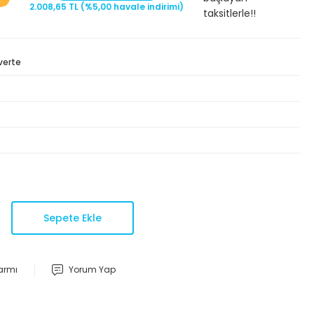
2.008,65 TL (%5,00 havale indirimi)
taksitlerle!!
verte
Sepete Ekle
larmı
Yorum Yap