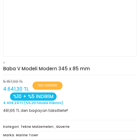
<
Baba V Modeli Modern 345 x 85 mm
5.157,00 TL
%10 İNDİRİM
4.641,30 TL
%10 + %5 İNDİRİM
4.409,24 TL (%5,00 havale indirimi)
481,65 TL den başlayan taksitlerle!!
Kategori
Tekne Malzemeleri
,
Güverte
Marka
Marine Town