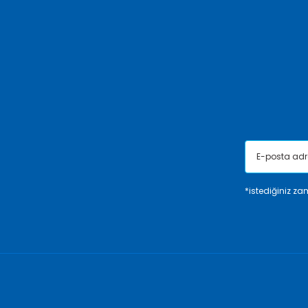
Ürün resmi kalitesiz, bozuk veya görüntülenemiyor.
Ürün açıklamasında eksik bilgiler bulunuyor.
Ürün bilgilerinde hatalar bulunuyor.
Ürün fiyatı diğer sitelerden daha pahalı.
Bu ürüne benzer farklı alternatifler olmalı.
*istediğiniz zam