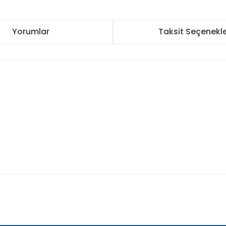
Yorumlar
Taksit Seçenekle
nularda yetersiz gördüğünüz noktaları öneri formunu kullanarak tarafımı
Bu ürüne ilk yorumu siz yapın!