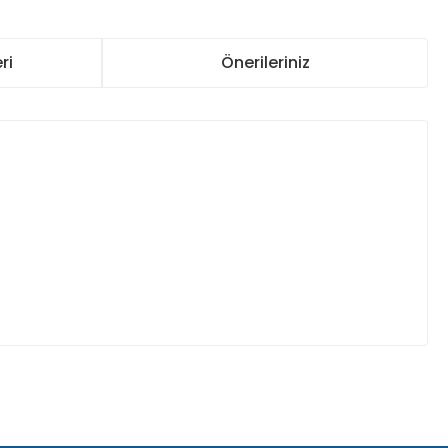
ri
Önerileriniz
za iletebilirsiniz.