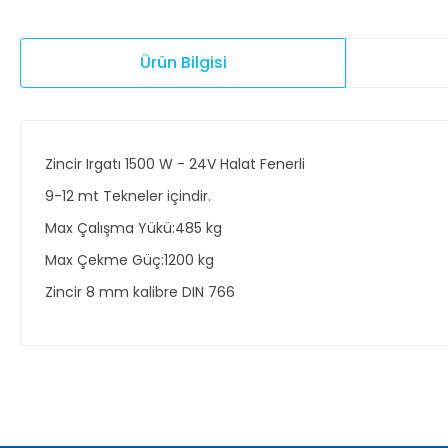
Ürün Bilgisi
Zincir Irgatı 1500 W - 24V Halat Fenerli
9-12 mt Tekneler içindir.
Max Çalışma Yükü:485 kg
Max Çekme Güç:1200 kg
Zincir 8 mm kalibre DIN 766
Bu ürünün fiyat bilgisi, resim, ürün açıklamalarında ve diğer ko
Görüş ve önerileriniz için teşekkür ederiz.