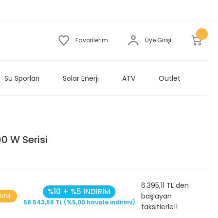
Favorilerim
Üye Girişi
Su Sporları
Solar Enerji
ATV
Outlet
00 W Serisi
6.395,11 TL den
%10 + %5 İNDİRİM
başlayan
İRİM
58.543,56 TL (%5,00 havale indirimi)
taksitlerle!!