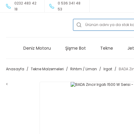
0232 483 42
0 536 341 48
18
53
Deniz Motoru
Şişme Bot
Tekne
Jet
Anasayfa
Tekne Malzemeleri
Rıhtım / Liman
Irgat
BADA Zin
<