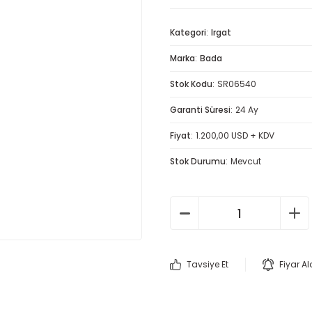
Kategori
Irgat
Marka
Bada
Stok Kodu
SR06540
Garanti Süresi
24 Ay
Fiyat
1.200,00 USD + KDV
Stok Durumu
Mevcut
Tavsiye Et
Fiyar A