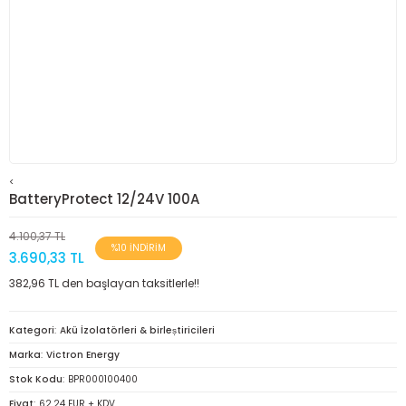
<
BatteryProtect 12/24V 100A
4.100,37 TL
%10 İNDİRİM
3.690,33 TL
382,96 TL den başlayan taksitlerle!!
Kategori
Akü İzolatörleri & birleṣtiricileri
Marka
Victron Energy
Stok Kodu
BPR000100400
Fiyat
62,24 EUR + KDV