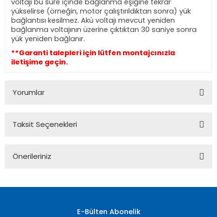
voltajı bu süre içinde bağlanma eşiğine tekrar
yükselirse (örneğin, motor çalıştırıldıktan sonra) yük
bağlantısı kesilmez. Akü voltajı mevcut yeniden
bağlanma voltajının üzerine çıktıktan 30 saniye sonra
yük yeniden bağlanır.
**Garanti talepleri için lütfen montajcınızla
iletişime geçin.
Yorumlar
Taksit Seçenekleri
Bu ürüne ilk yorumu siz yapın!
Önerileriniz
Yorum Yaz
Bu ürünün fiyat bilgisi, resim, ürün açıklamalarında ve diğer
konularda yetersiz gördüğünüz noktaları öneri formunu
kullanarak tarafımıza iletebilirsiniz.
Görüş ve önerileriniz için teşekkür ederiz.
E-Bülten Abonelik