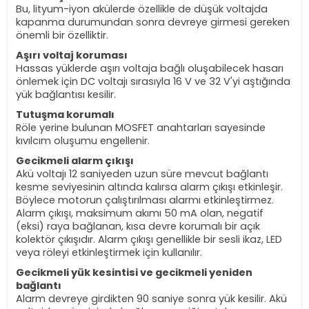
Bu, lityum-iyon akülerde özellikle de düşük voltajda
kapanma durumundan sonra devreye girmesi gereken
önemli bir özelliktir.
Aşırı voltaj koruması
Hassas yüklerde aşırı voltaja bağlı oluşabilecek hasarı
önlemek için DC voltajı sırasıyla 16 V ve 32 V'yi aştığında
yük bağlantısı kesilir.
Tutuşma korumalı
Röle yerine bulunan MOSFET anahtarları sayesinde
kıvılcım oluşumu engellenir.
Gecikmeli alarm çıkışı
Akü voltajı 12 saniyeden uzun süre mevcut bağlantı
kesme seviyesinin altında kalırsa alarm çıkışı etkinleşir.
Böylece motorun çalıştırılması alarmı etkinleştirmez.
Alarm çıkışı, maksimum akımı 50 mA olan, negatif
(eksi) raya bağlanan, kısa devre korumalı bir açık
kolektör çıkışıdır. Alarm çıkışı genellikle bir sesli ikaz, LED
veya röleyi etkinleştirmek için kullanılır.
Gecikmeli yük kesintisi ve gecikmeli yeniden
bağlantı
Alarm devreye girdikten 90 saniye sonra yük kesilir. Akü