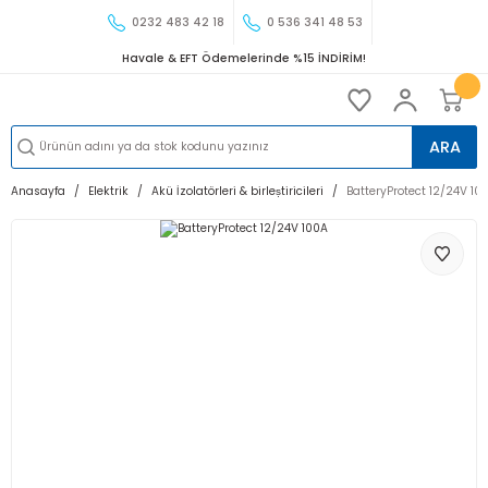
0232 483 42 18
0 536 341 48 53
Havale & EFT Ödemelerinde %15 İNDİRİM!
ARA
Anasayfa
Elektrik
Akü İzolatörleri & birleṣtiricileri
BatteryProtect 12/24V 10