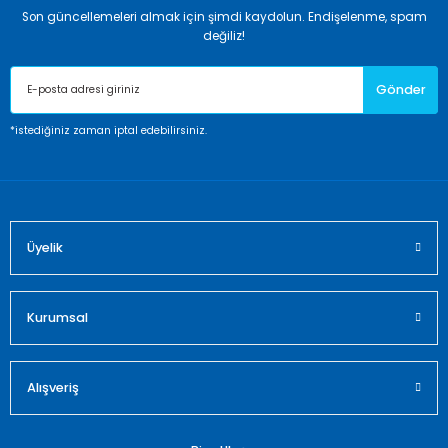
Son güncellemeleri almak için şimdi kaydolun. Endişelenme, spam
Ürün resmi kalitesiz, bozuk veya görüntülenemiyor.
değiliz!
Ürün açıklamasında eksik bilgiler bulunuyor.
Gönder
Ürün bilgilerinde hatalar bulunuyor.
Ürün fiyatı diğer sitelerden daha pahalı.
*istediğiniz zaman iptal edebilirsiniz.
Bu ürüne benzer farklı alternatifler olmalı.
Üyelik
Gönder
Kurumsal
Alışveriş