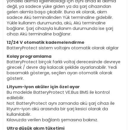
yöndeki akımla ilgilenebildiği için aynı anda iki akımla
değil, ya sadece yüke giden ya da şarj cihazından
gelen akımla başa çıkabilir. Buna ek olarak, akım
sadece Akü terminalinden Yük terminaline gidebilir.
Yükle kullanım durumunda, akü, Akü terminaline
bağlanır. Şarj cihazıyla kullanım durumunda ise şarj
cihazı Akü terminaline bağlanır.
12/24 V otomatik kademelendirme
BatteryProtect sistem voltajını otomatik olarak algılar
Kolay programlama
BatteryProtect birçok farklı voltaj derecesinde devreye
girecek / devre dışı kalacak şekilde ayarlanabilir. Yedi
basamaklı gösterge, seçilen ayarı otomatik olarak
gösterir.
Lityum-iyon aküler için özel ayar
Bu modelde BatteryProtect VE.Bus BMS ile kontrol
edilebilir.
Not: BatteryProtect aynı zamanda akü şarj cihazı ile
lityum-iyon akü arasında bir şarj kesici olarak da
kullanılabilir.
Kılavuzda verilen bağlantı şemasına bakınız.
Ultra düşük akım tüketimi