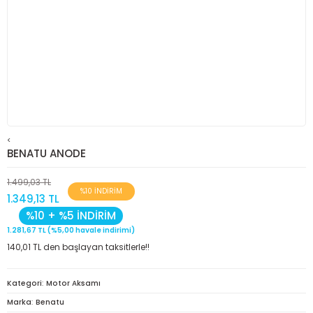
<
BENATU ANODE
1.499,03 TL
%10 İNDİRİM
1.349,13 TL
%10 + %5 İNDİRİM
1.281,67 TL (%5,00 havale indirimi)
140,01 TL den başlayan taksitlerle!!
Kategori
Motor Aksamı
Marka
Benatu