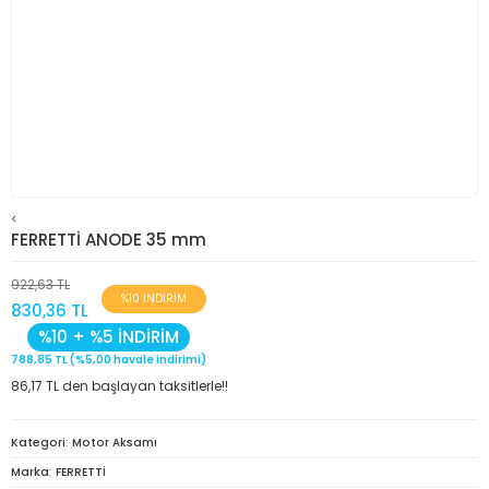
<
FERRETTİ ANODE 35 mm
922,63 TL
%10 İNDİRİM
830,36 TL
%10 + %5 İNDİRİM
788,85 TL (%5,00 havale indirimi)
86,17 TL den başlayan taksitlerle!!
Kategori
Motor Aksamı
Marka
FERRETTİ