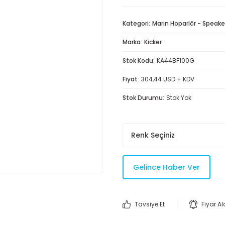
Kategori
Marin Hoparlör - Speake
Marka
Kicker
Stok Kodu
KA44BF100G
Fiyat
304,44 USD + KDV
Stok Durumu
Stok Yok
Gelince Haber Ver
Tavsiye Et
Fiyar A