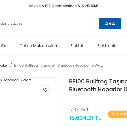
Havale & EFT Ödemelerinde %15 İNDİRİM!
ARA
 Ski
Tekne Malzemeleri
Elektrik
Elektronik
eaker
BF100 Bullfrog Taşınabilir Bluetooth Hoparlör 16 Watt
BF100 Bullfrog Taşına
Bluetooth Hoparlör 
17.371,35 TL
%10 İNDİ
15.634,21 TL