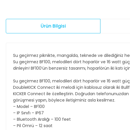
Ürün Bilgisi
Su geçirmez piknikte, mangalda, teknede ve dilediğiniz hery
Su geçirmez BF100, melodileri dört hoparlör ve 16 watt güç
dinleyin! BF100’ün benzersiz tasarımı, hoparlörün iki katı için
Su geçirmez BF100, melodileri dört hoparlör ve 16 watt güç
DoubleKICK Connect iki melodi için kablosuz olarak iki Bul
KICKER Connect ile özelleştirin. Doğrudan telefonunuzdan be
görüşmesi yapın, böylece iletişiminiz asla kesilmez.
– Model – BF100
– IP Sınıfı – IP67
– Bluetooth Aralığı – 100 feet
– Pil Ömrü – 12 saat