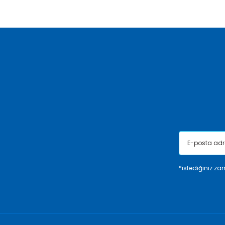
Görüş ve önerileriniz için teşekkür ederiz.
Ürün resmi kalitesiz, bozuk veya görüntülenemiyor.
Ürün açıklamasında eksik bilgiler bulunuyor.
Ürün bilgilerinde hatalar bulunuyor.
Ürün fiyatı diğer sitelerden daha pahalı.
Bu ürüne benzer farklı alternatifler olmalı.
*istediğiniz zam