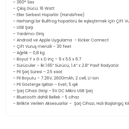
– 360° Ses
– Çıkış Gücü: 16 Watt
– Eller Serbest Hoparlör (Handsfree)
– Herhangi bir Bullfrog hoparlörü ile eşleştirmek için Çift V
– USB Şarjı
– Yardımcı Giriş
– Android ve Apple Uygulama – Kicker Connect
– Çift Vuruş menzili – 30 feet
– Ağırlık – 0,8 kg
– Boyut Y x G x D inç – 9 x 5.5 x 6.7
– Sürücüler – İki 1.65″ Sürücü, 1.4″ x 2.8″ Pasif Radyatör
– Pil Şarj Süresi – 2.5 saat
– Pil Boyutu – 7.26V, 2600mAh, 2 cell, Li-ion
– Pil Gösterge Işıkları – Evet, 5 ışık
– Şarj Cihazı Girişi – 5V DC Mikro USB Şarj
– Bluetooth dahili Bellek – 5 cihaz
– Birlikte Verilen Aksesuarlar – Şarj Cihazı, Hızlı Başlangıç ​​K
Bu ürünün fiyat bilgisi, resim, ürün açıklamalarında ve diğer ko