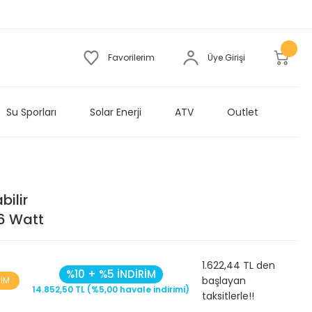
Favorilerim
Üye Girişi
Su Sporları
Solar Enerji
ATV
Outlet
bilir
16 Watt
1.622,44 TL den
%10 + %5 İNDİRİM
başlayan
RİM
14.852,50 TL (%5,00 havale indirimi)
taksitlerle!!