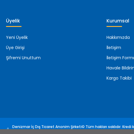
Üyelik
Kurumsal
Yeni Üyelik
Hakkımızda
Üye Girişi
İletişim
Şifremi Unuttum
İletişim Form
Havale Bildi
Kargo Takibi
Denizmar İç Dış Ticaret Anonim Şirketi© Tüm hakları saklıdır. Kredi ka
sertifikası ile korunmaktadır