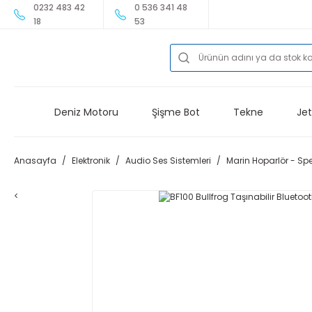
0232 483 42
0 536 341 48
18
53
Deniz Motoru
Şişme Bot
Tekne
Jet
Anasayfa
Elektronik
Audio Ses Sistemleri
Marin Hoparlör - Sp
<