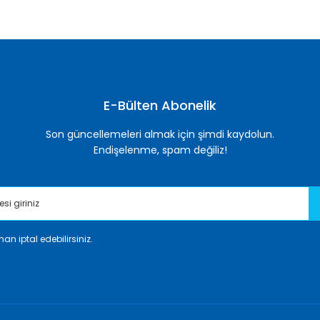
Bu ürüne ilk yorumu siz yapın!
Yorum Yaz
E-Bülten Abonelik
Son güncellemeleri almak için şimdi kaydolun.
Endişelenme, spam değiliz!
an iptal edebilirsiniz.
Gönder