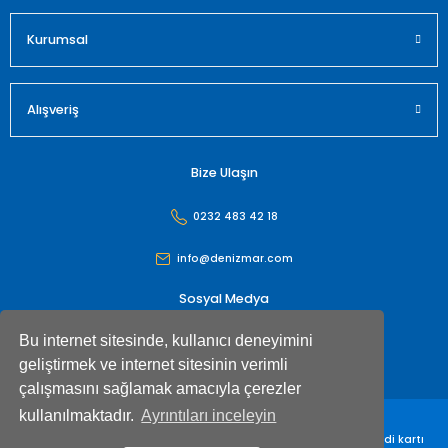
Gönder
Kurumsal
Alışveriş
Bize Ulaşın
0232 483 42 18
info@denizmar.com
Sosyal Medya
Bu internet sitesinde, kullanıcı deneyimini
geliştirmek ve internet sitesinin verimli
çalışmasını sağlamak amacıyla çerezler
kullanılmaktadır.
Ayrıntıları inceleyin
Denizmar İç Dış Ticaret Anonim Şirketi© Tüm hakları saklıdır. Kredi kartı