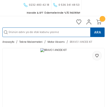
0232 483 42 18
0 536 341 48 53
Havale & EFT Ödemelerinde %15 İNDİRİM!
ARA
Anasayfa
Tekne Malzemeleri
Motor Aksamı
BRAVO 1 ANODE KİT