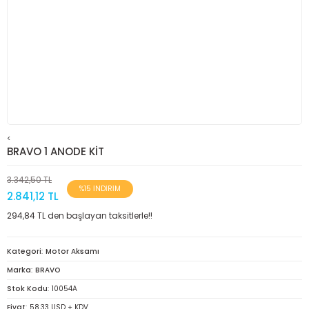
<
BRAVO 1 ANODE KİT
3.342,50 TL
%15 İNDİRİM
2.841,12 TL
294,84 TL den başlayan taksitlerle!!
Kategori
Motor Aksamı
Marka
BRAVO
Stok Kodu
10054A
Fiyat
58,33 USD + KDV