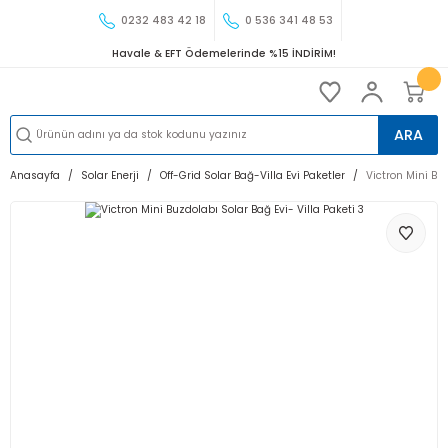
0232 483 42 18
0 536 341 48 53
Havale & EFT Ödemelerinde %15 İNDİRİM!
ARA
Anasayfa
Solar Enerji
Off-Grid Solar Bağ-Villa Evi Paketler
Victron Mini Buz