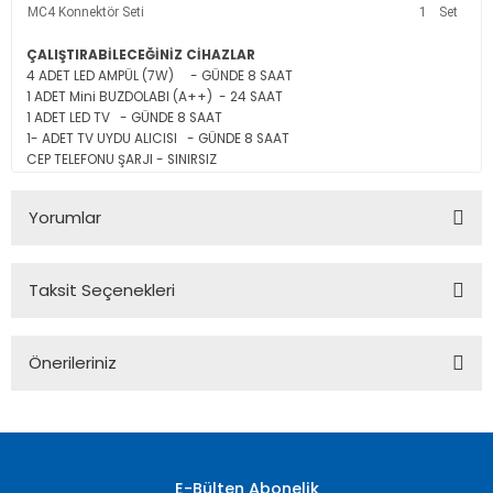
MC4 Konnektör Seti
1
Set
ÇALIŞTIRABİLECEĞİNİZ CİHAZLAR
4 ADET LED AMPÜL (7W) - GÜNDE 8 SAAT
1 ADET Mini BUZDOLABI (A++) - 24 SAAT
1 ADET LED TV
- GÜNDE 8 SAAT
1- ADET TV UYDU ALICISI - GÜNDE 8 SAAT
CEP TELEFONU ŞARJI
- SINIRSIZ
Yorumlar
Taksit Seçenekleri
Bu ürüne ilk yorumu siz yapın!
Önerileriniz
Yorum Yaz
Bu ürünün fiyat bilgisi, resim, ürün açıklamalarında ve diğer
konularda yetersiz gördüğünüz noktaları öneri formunu
kullanarak tarafımıza iletebilirsiniz.
Görüş ve önerileriniz için teşekkür ederiz.
E-Bülten Abonelik