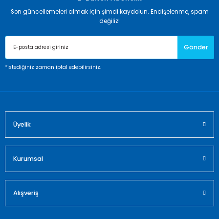
Son güncellemeleri almak için şimdi kaydolun. Endişelenme, spam
Ürün resmi kalitesiz, bozuk veya görüntülenemiyor.
değiliz!
Ürün açıklamasında eksik bilgiler bulunuyor.
Gönder
Ürün bilgilerinde hatalar bulunuyor.
Ürün fiyatı diğer sitelerden daha pahalı.
*istediğiniz zaman iptal edebilirsiniz.
Bu ürüne benzer farklı alternatifler olmalı.
Üyelik
Gönder
Kurumsal
Alışveriş