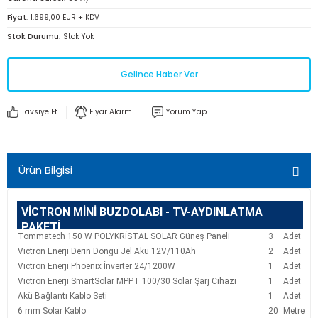
Fiyat
1.699,00 EUR + KDV
Stok Durumu
Stok Yok
Gelince Haber Ver
Tavsiye Et
Fiyar Alarmı
Yorum Yap
Ürün Bilgisi
VİCTRON MİNİ BUZDOLABI - TV-AYDINLATMA
PAKETİ
Tommatech 150 W POLYKRİSTAL SOLAR Güneş Paneli
3
Adet
Victron Enerji Derin Döngü Jel Akü 12V/110Ah
2
Adet
Victron Enerji Phoenix İnverter 24/1200W
1
Adet
Victron Enerji SmartSolar MPPT 100/30 Solar Şarj Cihazı
1
Adet
Akü Bağlantı Kablo Seti
1
Adet
6 mm Solar Kablo
20
Metre