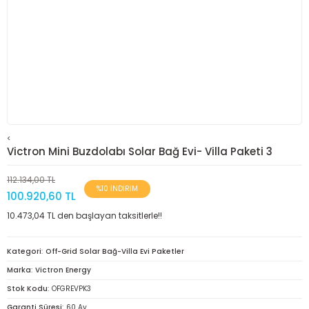
<
Victron Mini Buzdolabı Solar Bağ Evi- Villa Paketi 3
112.134,00 TL
%10 İNDİRİM
100.920,60 TL
10.473,04 TL den başlayan taksitlerle!!
Kategori
Off-Grid Solar Bağ-Villa Evi Paketler
Marka
Victron Energy
Stok Kodu
OFGREVPK3
Garanti Süresi
60 Ay