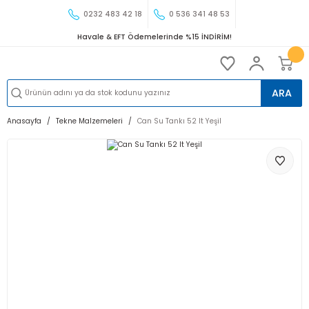
0232 483 42 18
0 536 341 48 53
Havale & EFT Ödemelerinde %15 İNDİRİM!
ARA
Anasayfa
Tekne Malzemeleri
Can Su Tankı 52 lt Yeşil