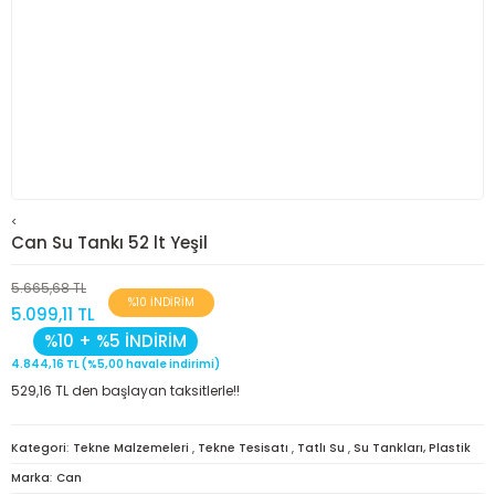
<
Can Su Tankı 52 lt Yeşil
5.665,68 TL
%10 İNDİRİM
5.099,11 TL
%10 + %5 İNDİRİM
4.844,16 TL (%5,00 havale indirimi)
529,16 TL den başlayan taksitlerle!!
Kategori
Tekne Malzemeleri
,
Tekne Tesisatı
,
Tatlı Su
,
Su Tankları, Plastik
Marka
Can