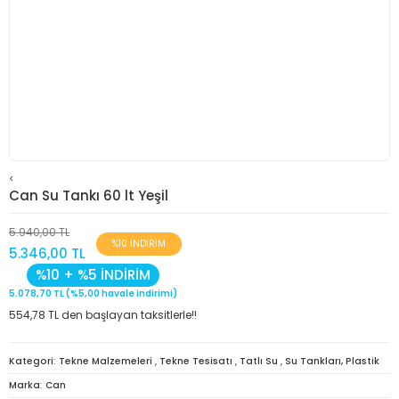
<
Can Su Tankı 60 lt Yeşil
5.940,00 TL
%10 İNDİRİM
5.346,00 TL
%10 + %5 İNDİRİM
5.078,70 TL (%5,00 havale indirimi)
554,78 TL den başlayan taksitlerle!!
Kategori
Tekne Malzemeleri
,
Tekne Tesisatı
,
Tatlı Su
,
Su Tankları, Plastik
Marka
Can