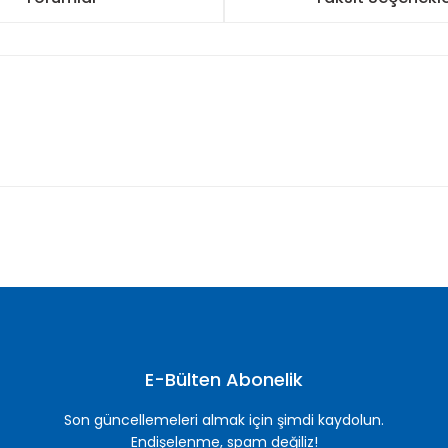
nularda yetersiz gördüğünüz noktaları öneri formunu kullanarak tarafımı
Bu ürüne ilk yorumu siz yapın!
Yorum Yaz
E-Bülten Abonelik
Son güncellemeleri almak için şimdi kaydolun.
Endişelenme, spam değiliz!