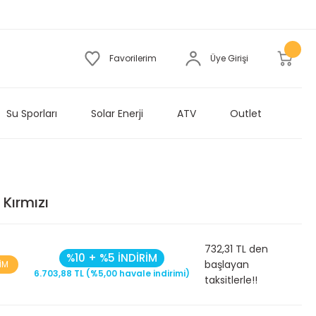
Favorilerim
Üye Girişi
Su Sporları
Solar Enerji
ATV
Outlet
 Kırmızı
732,31 TL den
%10 + %5 İNDİRİM
başlayan
İM
6.703,88 TL (%5,00 havale indirimi)
taksitlerle!!