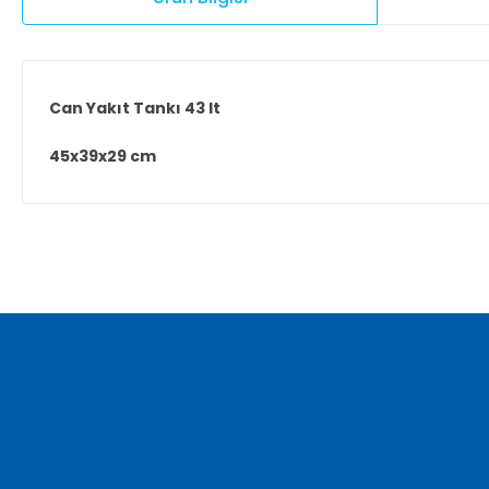
Can Yakıt Tankı 43 lt
45x39x29 cm
Bu ürünün fiyat bilgisi, resim, ürün açıklamalarında ve diğer ko
Görüş ve önerileriniz için teşekkür ederiz.
Ürün resmi kalitesiz, bozuk veya görüntülenemiyor.
Ürün açıklamasında eksik bilgiler bulunuyor.
Ürün bilgilerinde hatalar bulunuyor.
Ürün fiyatı diğer sitelerden daha pahalı.
Bu ürüne benzer farklı alternatifler olmalı.