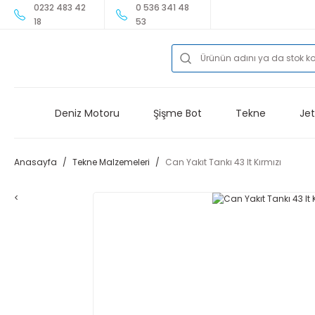
0232 483 42
0 536 341 48
18
53
Deniz Motoru
Şişme Bot
Tekne
Jet
Anasayfa
Tekne Malzemeleri
Can Yakıt Tankı 43 lt Kırmızı
<