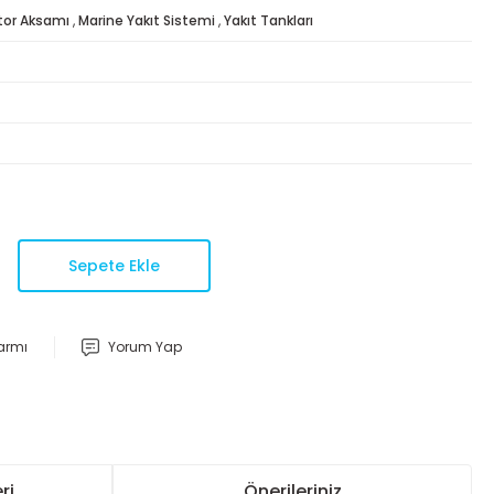
or Aksamı
,
Marine Yakıt Sistemi
,
Yakıt Tankları
Sepete Ekle
larmı
Yorum Yap
ri
Önerileriniz