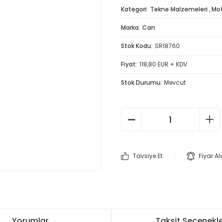
Kategori
Tekne Malzemeleri
,
Mot
Marka
Can
Stok Kodu
SR18760
Fiyat
118,80 EUR + KDV
Stok Durumu
Mevcut
Tavsiye Et
Fiyar A
Yorumlar
Taksit Seçenekle