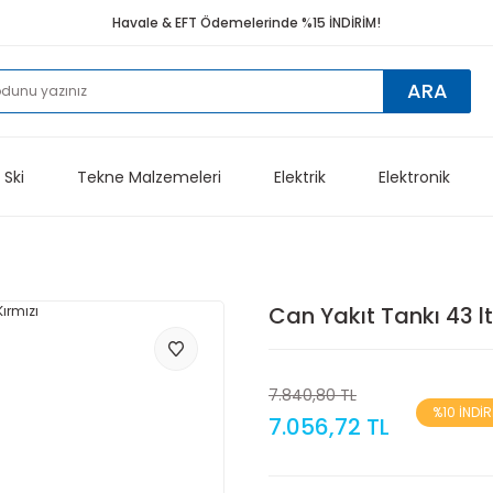
Havale & EFT Ödemelerinde %15 İNDİRİM!
ARA
 Ski
Tekne Malzemeleri
Elektrik
Elektronik
Can Yakıt Tankı 43 lt
7.840,80 TL
%10 İNDİR
7.056,72 TL