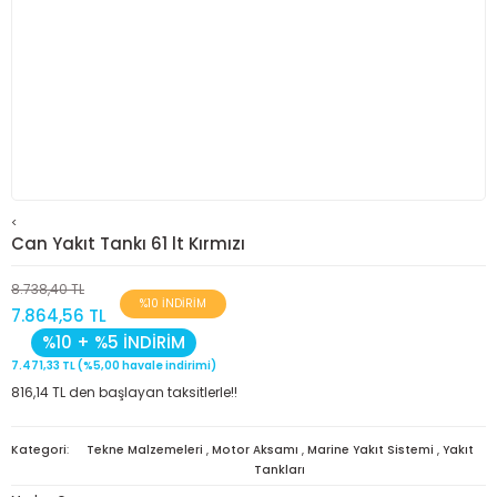
<
Can Yakıt Tankı 61 lt Kırmızı
8.738,40 TL
%10 İNDİRİM
7.864,56 TL
%10 + %5 İNDİRİM
7.471,33 TL (%5,00 havale indirimi)
816,14 TL den başlayan taksitlerle!!
Kategori
Tekne Malzemeleri
,
Motor Aksamı
,
Marine Yakıt Sistemi
,
Yakıt
Tankları