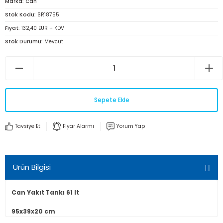
Marka
Can
Stok Kodu
SR18755
Fiyat
132,40 EUR + KDV
Stok Durumu
Mevcut
Sepete Ekle
Tavsiye Et
Fiyar Alarmı
Yorum Yap
Ürün Bilgisi
Can Yakıt Tankı 61 lt
95x39x20 cm