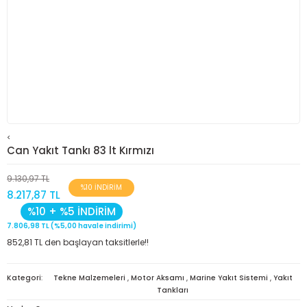
<
Can Yakıt Tankı 83 lt Kırmızı
9.130,97 TL
%10 İNDİRİM
8.217,87 TL
%10 + %5 İNDİRİM
7.806,98 TL (%5,00 havale indirimi)
852,81 TL den başlayan taksitlerle!!
Kategori
Tekne Malzemeleri
,
Motor Aksamı
,
Marine Yakıt Sistemi
,
Yakıt
Tankları