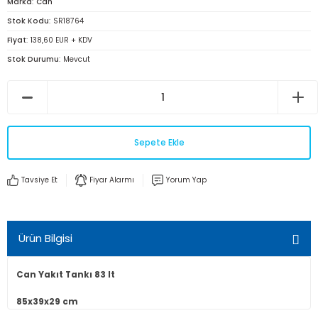
Marka
Can
Stok Kodu
SR18764
Fiyat
138,60 EUR + KDV
Stok Durumu
Mevcut
Sepete Ekle
Tavsiye Et
Fiyar Alarmı
Yorum Yap
Ürün Bilgisi
Can Yakıt Tankı 83 lt
85x39x29 cm