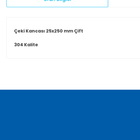
Çeki Kancası 25x250 mm Çift
304 Kalite
Bu ürünün fiyat bilgisi, resim, ürün açıklamalarında ve diğer ko
Görüş ve önerileriniz için teşekkür ederiz.
Ürün resmi kalitesiz, bozuk veya görüntülenemiyor.
Ürün açıklamasında eksik bilgiler bulunuyor.
Ürün bilgilerinde hatalar bulunuyor.
Ürün fiyatı diğer sitelerden daha pahalı.
Bu ürüne benzer farklı alternatifler olmalı.