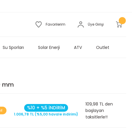
Favorilerim
Üye Girişi
Su Sporları
Solar Enerji
ATV
Outlet
50 mm
109,98 TL den
%10 + %5 İNDİRİM
başlayan
İM
1.006,78 TL (%5,00 havale indirimi)
taksitlerle!!