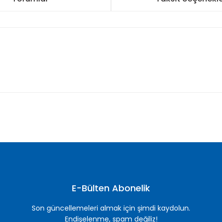
nularda yetersiz gördüğünüz noktaları öneri formunu kullanarak tarafımı
Bu ürüne ilk yorumu siz yapın!
Yorum Yaz
E-Bülten Abonelik
Son güncellemeleri almak için şimdi kaydolun.
Endişelenme, spam değiliz!