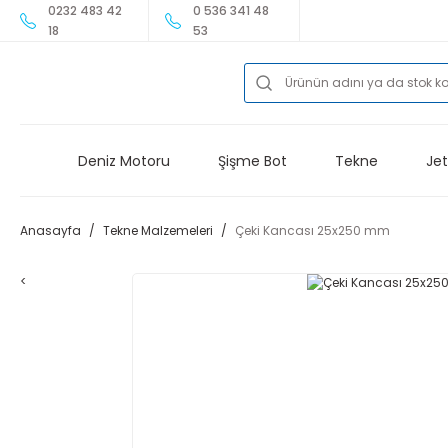
0232 483 42
0 536 341 48
18
53
Deniz Motoru
Şişme Bot
Tekne
Jet
Anasayfa
Tekne Malzemeleri
Çeki Kancası 25x250 mm
<