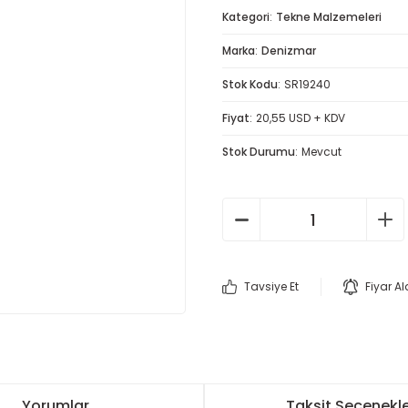
Kategori
Tekne Malzemeleri
Marka
Denizmar
Stok Kodu
SR19240
Fiyat
20,55 USD + KDV
Stok Durumu
Mevcut
Tavsiye Et
Fiyar A
Yorumlar
Taksit Seçenekle