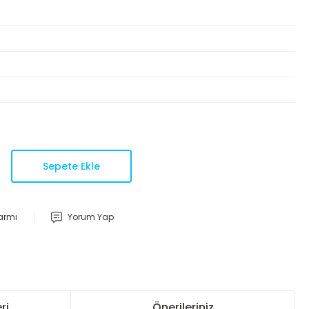
Sepete Ekle
larmı
Yorum Yap
ri
Önerileriniz