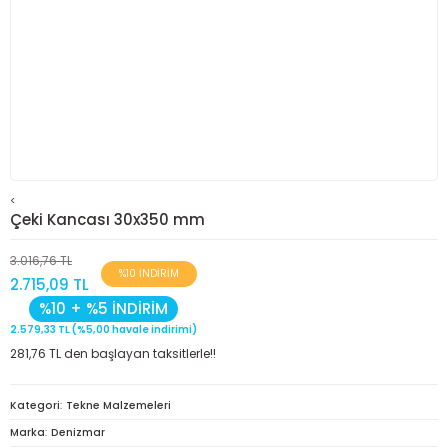
<
Çeki Kancası 30x350 mm
3.016,76 TL
%10 İNDİRİM
2.715,09 TL
%10 + %5 İNDİRİM
2.579,33 TL (%5,00 havale indirimi)
281,76 TL den başlayan taksitlerle!!
Kategori
Tekne Malzemeleri
Marka
Denizmar