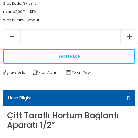
Stok Kodu
SR18940
Fiyat
32,00 TL + KDV
Stok Durumu
Mevcut
Sepete Ekle
Tavsiye Et
Fiyar Alarmı
Yorum Yap
Ürün Bilgisi
Çift Taraflı Hortum Bağlantı
Aparatı 1/2”