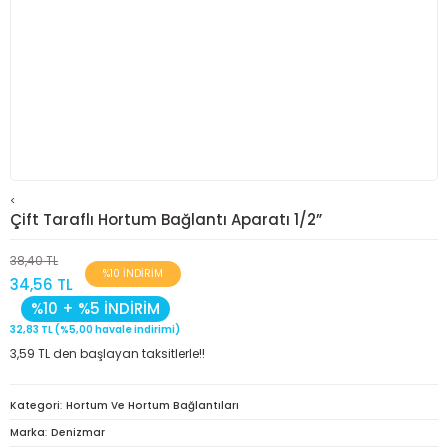
<
Çift Taraflı Hortum Bağlantı Aparatı 1/2”
38,40 TL
%10 İNDİRİM
34,56 TL
%10 + %5 İNDİRİM
32,83 TL (%5,00 havale indirimi)
3,59 TL den başlayan taksitlerle!!
Kategori
Hortum Ve Hortum Bağlantıları
Marka
Denizmar