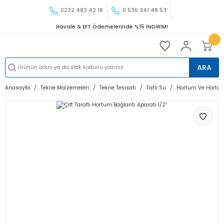
0232 483 42 18
0 536 341 48 53
Havale & EFT Ödemelerinde %15 İNDİRİM!
ARA
Anasayfa
Tekne Malzemeleri
Tekne Tesisatı
Tatlı Su
Hortum Ve Hortum