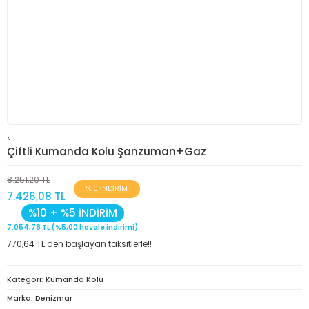
<
Çiftli Kumanda Kolu Şanzuman+Gaz
8.251,20 TL
%10 İNDİRİM
7.426,08 TL
%10 + %5 İNDİRİM
7.054,78 TL (%5,00 havale indirimi)
770,64 TL den başlayan taksitlerle!!
Kategori
Kumanda Kolu
Marka
Denizmar