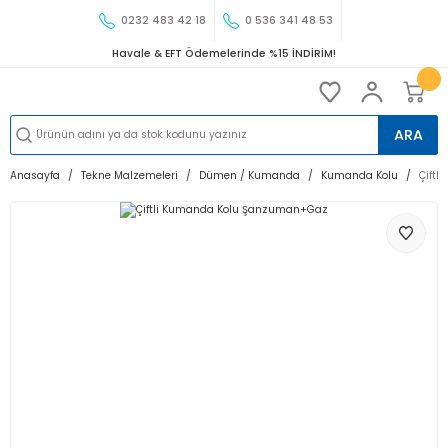
0232 483 42 18
0 536 341 48 53
Havale & EFT Ödemelerinde %15 İNDİRİM!
ARA
Anasayfa
Tekne Malzemeleri
Dümen / Kumanda
Kumanda Kolu
Çift