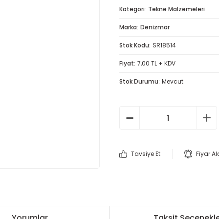
Kategori
Tekne Malzemeleri
Marka
Denizmar
Stok Kodu
SR18514
Fiyat
7,00 TL + KDV
Stok Durumu
Mevcut
Tavsiye Et
Fiyar A
Yorumlar
Taksit Seçenekle