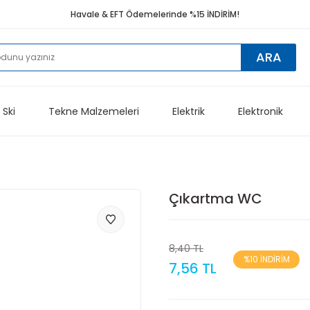
Havale & EFT Ödemelerinde %15 İNDİRİM!
ARA
 Ski
Tekne Malzemeleri
Elektrik
Elektronik
Çıkartma WC
8,40 TL
%10 İNDİRİM
7,56 TL