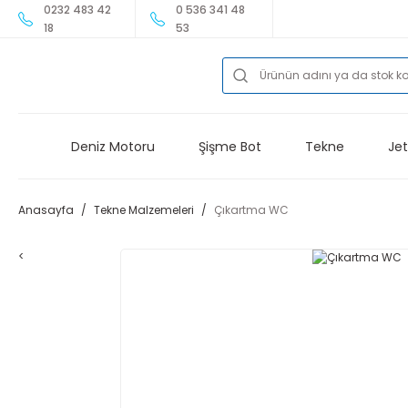
0232 483 42
0 536 341 48
18
53
Deniz Motoru
Şişme Bot
Tekne
Jet
Anasayfa
Tekne Malzemeleri
Çıkartma WC
<