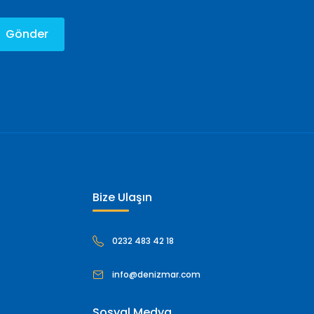
Gönder
Bize Ulaşın
0232 483 42 18
info@denizmar.com
Sosyal Medya