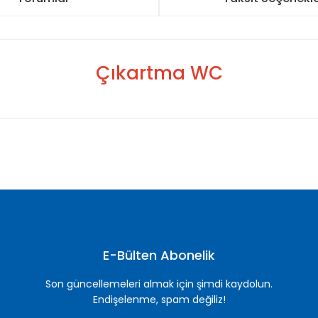
Çıkartma WC
nularda yetersiz gördüğünüz noktaları öneri formunu kullanarak tarafımı
Bu ürüne ilk yorumu siz yapın!
Yorum Yaz
E-Bülten Abonelik
Son güncellemeleri almak için şimdi kaydolun.
Endişelenme, spam değiliz!