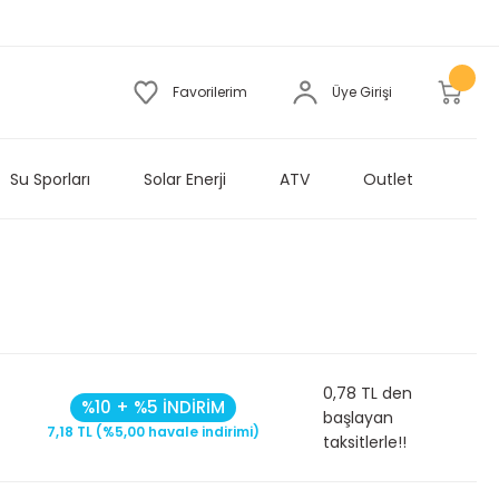
Favorilerim
Üye Girişi
Su Sporları
Solar Enerji
ATV
Outlet
0,78 TL den
%10 + %5 İNDİRİM
başlayan
7,18 TL (%5,00 havale indirimi)
taksitlerle!!