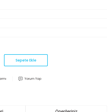
Sepete Ekle
larmı
Yorum Yap
ri
Önerileriniz