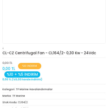
<
CL-CZ Centrifugal Fan - CL164/2- 0,30 Kw - 24Vdc
0,00 TL
%10 İNDİRİM
0,00 TL
%10 + %5 İNDİRİM
0,00 TL (%5,00 havale indirimi)
Kategori
TF Marine Havalandırmalar
Marka
TF Marine
Stok Kodu
CL164/2