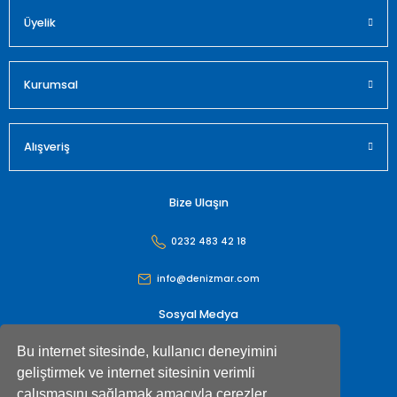
Üyelik
Gönder
Kurumsal
Alışveriş
Bize Ulaşın
0232 483 42 18
info@denizmar.com
Sosyal Medya
Bu internet sitesinde, kullanıcı deneyimini
geliştirmek ve internet sitesinin verimli
çalışmasını sağlamak amacıyla çerezler