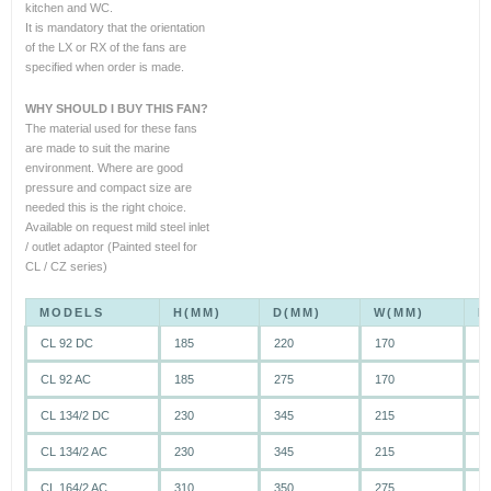
kitchen and WC.
It is mandatory that the orientation
of the LX or RX of the fans are
specified when order is made.
WHY SHOULD I BUY THIS FAN?
The material used for these fans
are made to suit the marine
environment. Where are good
pressure and compact size are
needed this is the right choice.
Available on request mild steel inlet
/ outlet adaptor (Painted steel for
CL / CZ series)
MODELS
H(MM)
D(MM)
W(MM)
K
CL 92 DC
185
220
170
3
CL 92 AC
185
275
170
3
CL 134/2 DC
230
345
215
7
CL 134/2 AC
230
345
215
8
CL 164/2 AC
310
350
275
9